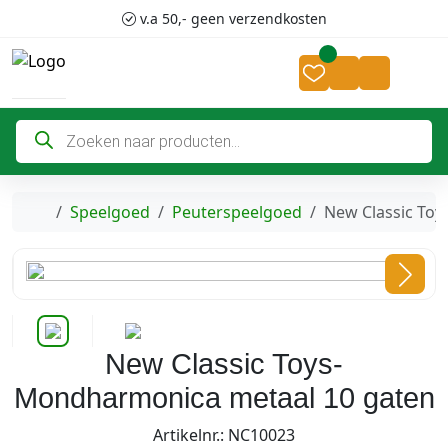
Skip to content
Skip to footer
v.a 50,- geen verzendkosten
Cart
Account
P
r
o
d
u
c
Home
Speelgoed
Peuterspeelgoed
New Classic To
t
e
n
z
o
e
k
e
n
New Classic Toys-
Mondharmonica metaal 10 gaten
Artikelnr.: NC10023