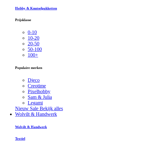
Hobby & Knutselpakketten
Prijsklasse
0-10
10-20
20-50
50-100
100+
Populaire merken
Djeco
Creotime
Pixelhobby
Sam & Julia
Legami
Nieuw
Sale
Bekijk alles
Wolvilt & Handwerk
Wolvilt & Handwerk
Textiel