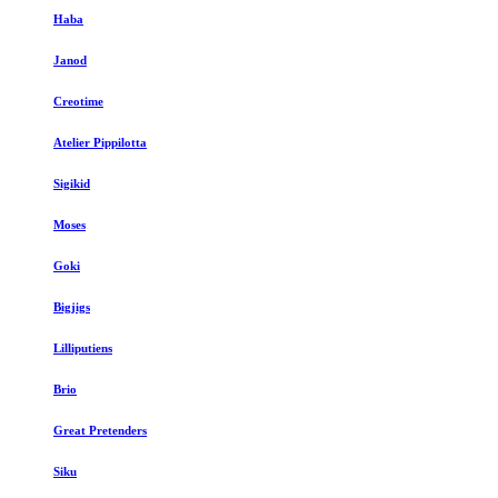
Haba
Janod
Creotime
Atelier Pippilotta
Sigikid
Moses
Goki
Bigjigs
Lilliputiens
Brio
Great Pretenders
Siku