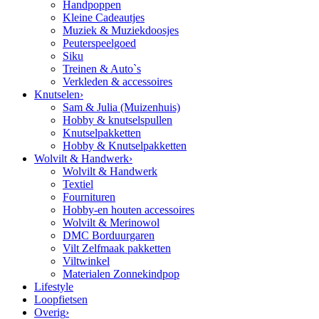
Handpoppen
Kleine Cadeautjes
Muziek & Muziekdoosjes
Peuterspeelgoed
Siku
Treinen & Auto`s
Verkleden & accessoires
Knutselen
›
Sam & Julia (Muizenhuis)
Hobby & knutselspullen
Knutselpakketten
Hobby & Knutselpakketten
Wolvilt & Handwerk
›
Wolvilt & Handwerk
Textiel
Fournituren
Hobby-en houten accessoires
Wolvilt & Merinowol
DMC Borduurgaren
Vilt Zelfmaak pakketten
Viltwinkel
Materialen Zonnekindpop
Lifestyle
Loopfietsen
Overig
›