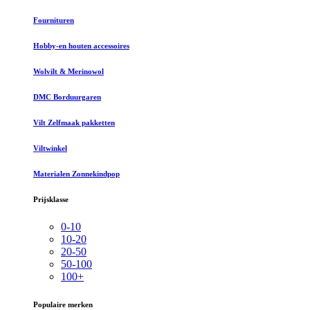
Fournituren
Hobby-en houten accessoires
Wolvilt & Merinowol
DMC Borduurgaren
Vilt Zelfmaak pakketten
Viltwinkel
Materialen Zonnekindpop
Prijsklasse
0-10
10-20
20-50
50-100
100+
Populaire merken