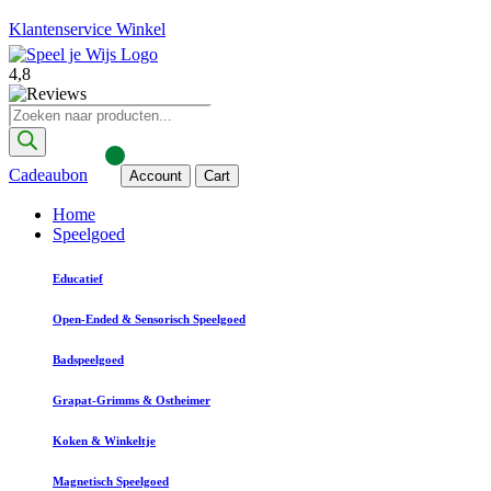
Klantenservice
Winkel
4,8
Producten
zoeken
Cadeaubon
Account
Cart
Home
Speelgoed
Educatief
Open-Ended & Sensorisch Speelgoed
Badspeelgoed
Grapat-Grimms & Ostheimer
Koken & Winkeltje
Magnetisch Speelgoed