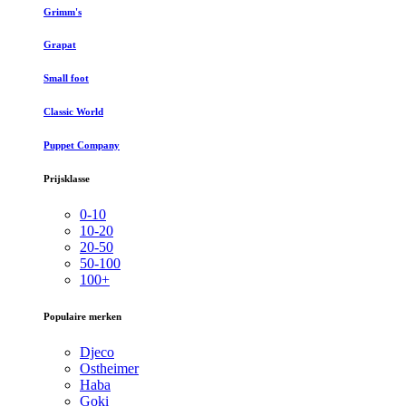
Grimm's
Grapat
Small foot
Classic World
Puppet Company
Prijsklasse
0-10
10-20
20-50
50-100
100+
Populaire merken
Djeco
Ostheimer
Haba
Goki