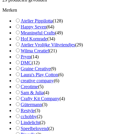
Merken
Atelier Pippilotta
(
128
)
Happy Seven
(
64
)
Meaningful Crafts
(
49
)
Hof Kornrade
(
34
)
Atelier Vrolijke Viltvriendjes
(
29
)
Wilma Creatief
(
21
)
Prym
(
14
)
DMC
(
12
)
Graine Creative
(
9
)
Laura's Play Cotton
(
6
)
creative company
(
6
)
Creotime
(
5
)
Sam & Julia
(
4
)
Crafty Kit Company
(
4
)
Gütermann
(
3
)
Restyle
(
3
)
cchobby
(
2
)
Lindelicht
(
2
)
Speelbelovend
(
2
)