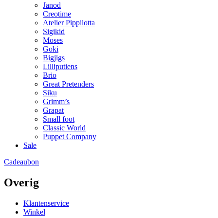
Janod
Creotime
Atelier Pippilotta
Sigikid
Moses
Goki
Bigjigs
Lilliputiens
Brio
Great Pretenders
Siku
Grimm’s
Grapat
Small foot
Classic World
Puppet Company
Sale
Cadeaubon
Overig
Klantenservice
Winkel