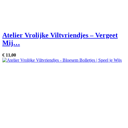
Atelier Vrolijke Viltvriendjes – Vergeet
Mij…
€
11,
00