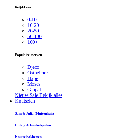
Prijsklasse
0-10
10-20
20-50
50-100
100+
Populaire merken
Djeco
Ostheimer
Hape
Moses
Grapat
Nieuw
Sale
Bekijk alles
Knutselen
Sam & Julia (Muizenhuis)
Hobby & knutselspullen
Knutselpakketten