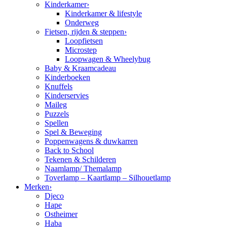
Kinderkamer
›
Kinderkamer & lifestyle
Onderweg
Fietsen, rijden & steppen
›
Loopfietsen
Microstep
Loopwagen & Wheelybug
Baby & Kraamcadeau
Kinderboeken
Knuffels
Kinderservies
Maileg
Puzzels
Spellen
Spel & Beweging
Poppenwagens & duwkarren
Back to School
Tekenen & Schilderen
Naamlamp/ Themalamp
Toverlamp – Kaartlamp – Silhouetlamp
Merken
›
Djeco
Hape
Ostheimer
Haba