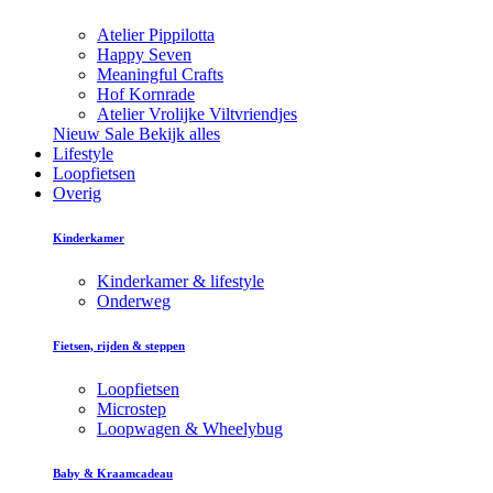
Atelier Pippilotta
Happy Seven
Meaningful Crafts
Hof Kornrade
Atelier Vrolijke Viltvriendjes
Nieuw
Sale
Bekijk alles
Lifestyle
Loopfietsen
Overig
Kinderkamer
Kinderkamer & lifestyle
Onderweg
Fietsen, rijden & steppen
Loopfietsen
Microstep
Loopwagen & Wheelybug
Baby & Kraamcadeau