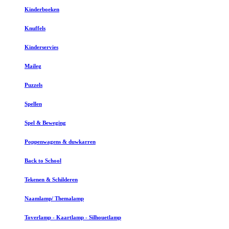
Kinderboeken
Knuffels
Kinderservies
Maileg
Puzzels
Spellen
Spel & Beweging
Poppenwagens & duwkarren
Back to School
Tekenen & Schilderen
Naamlamp/ Themalamp
Toverlamp - Kaartlamp - Silhouetlamp