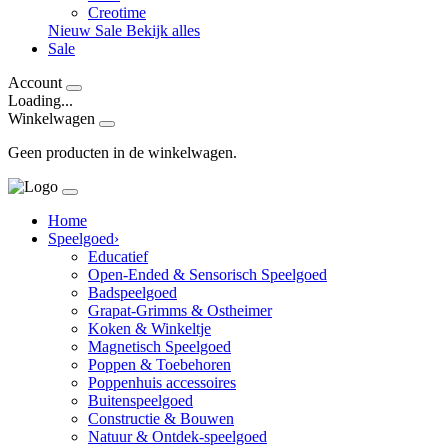
Creotime
Nieuw
Sale
Bekijk alles
Sale
Account
Loading...
Winkelwagen
Geen producten in de winkelwagen.
Home
Speelgoed
›
Educatief
Open-Ended & Sensorisch Speelgoed
Badspeelgoed
Grapat-Grimms & Ostheimer
Koken & Winkeltje
Magnetisch Speelgoed
Poppen & Toebehoren
Poppenhuis accessoires
Buitenspeelgoed
Constructie & Bouwen
Natuur & Ontdek-speelgoed