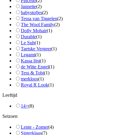
Pincello
(
2
)
Jannette
(
2
)
babystofjes
(
2
)
Tessa van Tiggelen
(
2
)
The Wool Family
(
2
)
Dolly Mohair
(
1
)
Durable
(
1
)
Le Suh
(
1
)
Taetske Vergeer
(
1
)
Legami
(
1
)
Kassa lijst
(
1
)
de Witte Engel
(
1
)
Tess & Tobi
(
1
)
merkloos
(
1
)
Royal R Look
(
1
)
Leeftijd
14+
(
8
)
Seizoen
Lente - Zomer
(
4
)
Sinterklaas
(
7
)