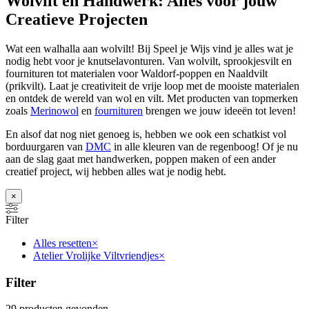
Wolvilt en Handwerk: Alles voor jouw
Creatieve Projecten
Wat een walhalla aan wolvilt! Bij Speel je Wijs vind je alles wat je
nodig hebt voor je knutselavonturen. Van wolvilt, sprookjesvilt en
fournituren tot materialen voor Waldorf-poppen en Naaldvilt
(prikvilt). Laat je creativiteit de vrije loop met de mooiste materialen
en ontdek de wereld van wol en vilt. Met producten van topmerken
zoals
Merinowol
en
fournituren
brengen we jouw ideeën tot leven!
En alsof dat nog niet genoeg is, hebben we ook een schatkist vol
borduurgaren van
DMC
in alle kleuren van de regenboog! Of je nu
aan de slag gaat met handwerken, poppen maken of een ander
creatief project, wij hebben alles wat je nodig hebt.
×
Filter
Alles resetten
×
Atelier Vrolijke Viltvriendjes
×
Filter
29
producten gevonden