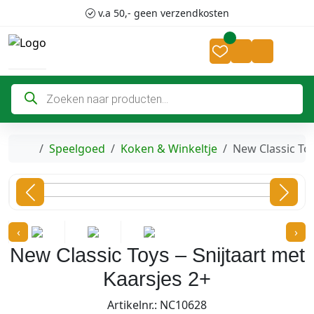
Skip to content
Skip to footer
v.a 50,- geen verzendkosten
Cart
Account
P
r
o
d
u
c
Home
Speelgoed
Koken & Winkeltje
New Classic Toy
t
e
n
z
o
e
k
‹
›
e
n
New Classic Toys – Snijtaart met
Kaarsjes 2+
Artikelnr.: NC10628