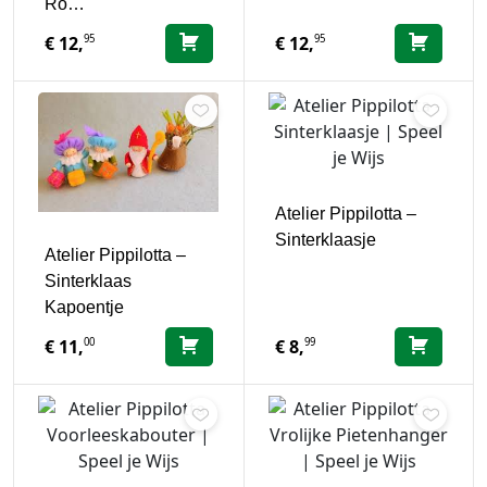
Ro…
95
95
€
12,
€
12,
Atelier Pippilotta –
Sinterklaasje
Atelier Pippilotta –
Sinterklaas
Kapoentje
00
99
€
11,
€
8,