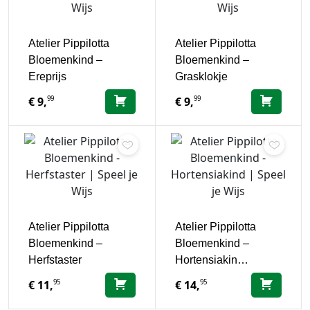
Atelier Pippilotta
Atelier Pippilotta
Bloemenkind –
Bloemenkind –
Ereprijs
Grasklokje
99
99
€
9,
€
9,
Atelier Pippilotta
Atelier Pippilotta
Bloemenkind –
Bloemenkind –
Herfstaster
Hortensiakin…
95
95
€
11,
€
14,