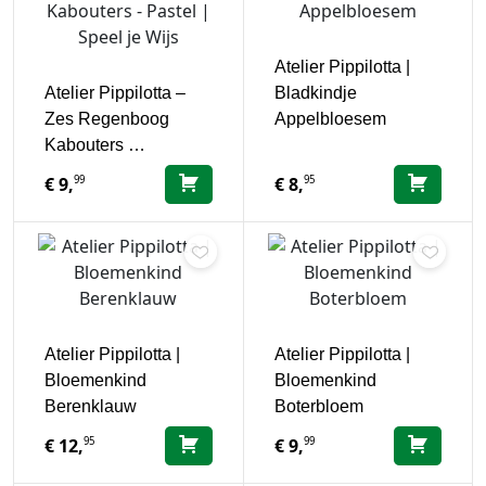
Atelier Pippilotta |
Atelier Pippilotta –
Bladkindje
Zes Regenboog
Appelbloesem
Kabouters …
99
95
€
9,
€
8,
Atelier Pippilotta |
Atelier Pippilotta |
Bloemenkind
Bloemenkind
Berenklauw
Boterbloem
95
99
€
12,
€
9,