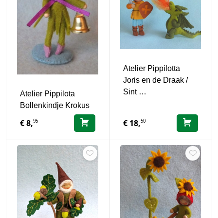
Atelier Pippilotta
Joris en de Draak /
Sint …
Atelier Pippilota
Bollenkindje Krokus
95
50
€
8,
€
18,