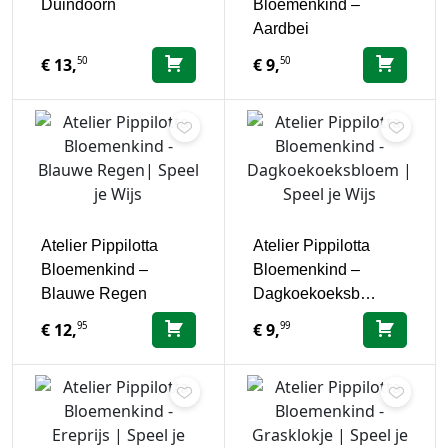
Duindoorn
Bloemenkind –
Aardbei
50
50
€
13,
€
9,
Atelier Pippilotta
Atelier Pippilotta
Bloemenkind –
Bloemenkind –
Blauwe Regen
Dagkoekoeksb…
95
99
€
12,
€
9,