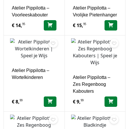
Atelier Pippilotta –
Atelier Pippilotta –
Voorleeskabouter
Vrolijke Pietenhanger
95
95
€
14,
€
15,
Atelier Pippilotta –
Wortelkinderen
Atelier Pippilotta –
Zes Regenboog
Kabouters
99
99
€
8,
€
9,