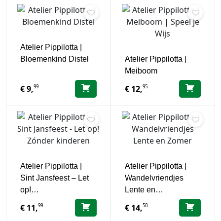
Atelier Pippilotta |
Bloemenkind Distel
Atelier Pippilotta |
Meiboom
99
95
€
9,
€
12,
Atelier Pippilotta |
Atelier Pippilotta |
Sint Jansfeest – Let
Wandelvriendjes
op!…
Lente en…
99
50
€
11,
€
14,