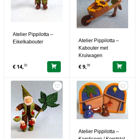
Atelier Pippilotta –
Atelier Pippilotta –
Eikelkabouter
Kabouter met
Kruiwagen
50
99
€
14,
€
9,
Atelier Pippilotta –
Kersticoon / Kerststal