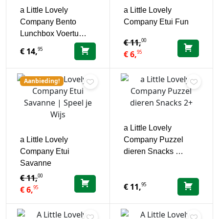
a Little Lovely
a Little Lovely
Company Bento
Company Etui Fun
Lunchbox Voertu…
00
€
11,
95
€
14,
95
€
6,
Aanbieding!
a Little Lovely
a Little Lovely
Company Puzzel
Company Etui
dieren Snacks …
Savanne
00
€
11,
95
€
11,
95
€
6,