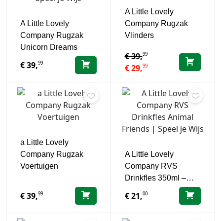
A Little Lovely
A Little Lovely
Company Rugzak
Company Rugzak
Vlinders
Unicorn Dreams
99
€
39,
99
€
39,
99
€
29,
a Little Lovely
Company Rugzak
A Little Lovely
Voertuigen
Company RVS
Drinkfles 350ml –…
99
00
€
39,
€
21,