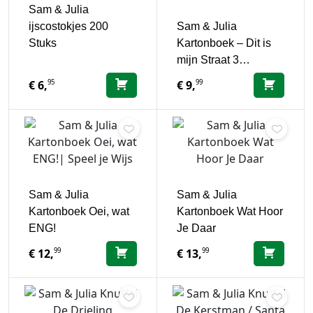
Sam & Julia
ijscostokjes 200
Sam & Julia
Stuks
Kartonboek – Dit is
mijn Straat 3…
95
99
€
6,
€
9,
Sam & Julia
Sam & Julia
Kartonboek Oei, wat
Kartonboek Wat Hoor
ENG!
Je Daar
99
99
€
12,
€
13,