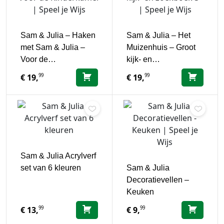
Sam & Julia – Haken
Sam & Julia – Het
met Sam & Julia –
Muizenhuis – Groot
Voor de…
kijk- en…
99
99
€
19,
€
19,
Sam & Julia Acrylverf
set van 6 kleuren
Sam & Julia
Decoratievellen –
Keuken
99
99
€
13,
€
9,