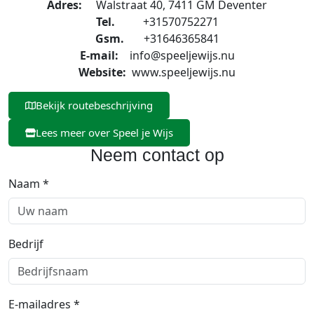
Adres:
Walstraat 40, 7411 GM Deventer
Tel.
+31570752271
Gsm.
+31646365841
E-mail:
info@speeljewijs.nu
Website:
www.speeljewijs.nu
Bekijk routebeschrijving
Lees meer over Speel je Wijs
Neem contact op
Naam *
Bedrijf
E-mailadres *