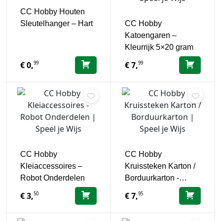
CC Hobby Houten
Sleutelhanger – Hart
CC Hobby
Katoengaren –
Kleurrijk 5×20 gram
99
99
€
0,
€
7,
CC Hobby
CC Hobby
Kleiaccessoires –
Kruissteken Karton /
Robot Onderdelen
Borduurkarton -…
50
95
€
3,
€
7,