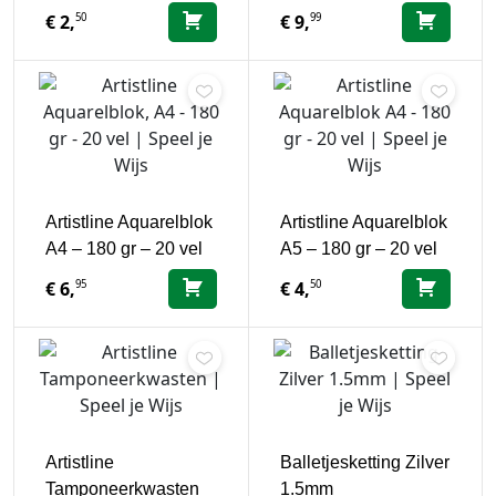
50
99
€
2,
€
9,
Artistline Aquarelblok
Artistline Aquarelblok
A4 – 180 gr – 20 vel
A5 – 180 gr – 20 vel
95
50
€
6,
€
4,
Artistline
Balletjesketting Zilver
Tamponeerkwasten
1.5mm