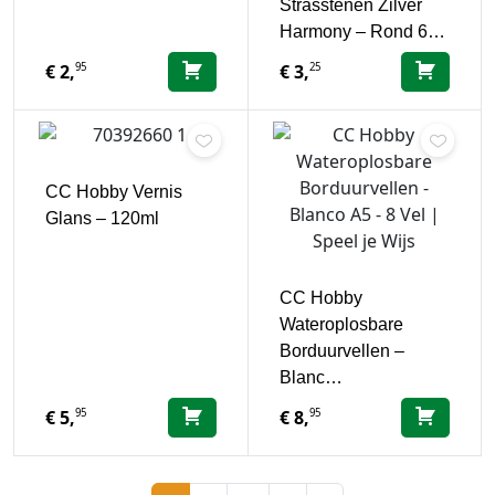
Strasstenen Zilver
Harmony – Rond 6…
95
25
€
2,
€
3,
CC Hobby Vernis
Glans – 120ml
CC Hobby
Wateroplosbare
Borduurvellen –
Blanc…
95
95
€
5,
€
8,