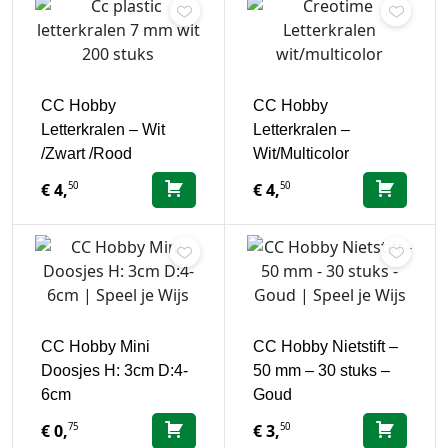
CC Hobby
CC Hobby
Letterkralen – Wit
Letterkralen –
/Zwart /Rood
Wit/Multicolor
50
50
€
4,
€
4,
CC Hobby Mini
CC Hobby Nietstift –
Doosjes H: 3cm D:4-
50 mm – 30 stuks –
6cm
Goud
75
50
€
0,
€
3,