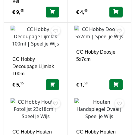
Vel
95
99
€
9,
€
4,
CC Hobby Doosje
CC Hobby
5x7cm
Decoupage Lijmlak
100ml
95
50
€
5,
€
1,
CC Hobby Houten
CC Hobby Houten