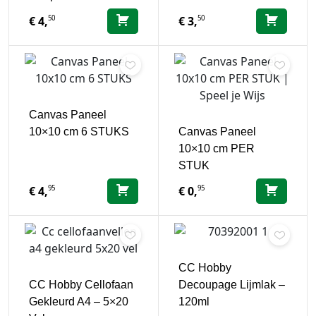
50
50
€
4,
€
3,
Canvas Paneel
10×10 cm 6 STUKS
Canvas Paneel
10×10 cm PER
STUK
95
95
€
4,
€
0,
CC Hobby
CC Hobby Cellofaan
Decoupage Lijmlak –
Gekleurd A4 – 5×20
120ml