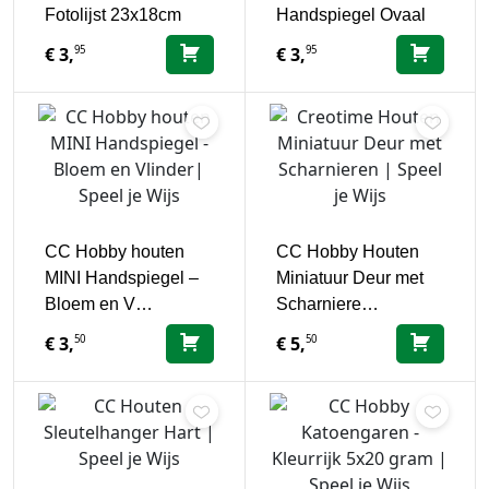
Fotolijst 23x18cm
Handspiegel Ovaal
95
95
€
3,
€
3,
CC Hobby houten
CC Hobby Houten
MINI Handspiegel –
Miniatuur Deur met
Bloem en V…
Scharniere…
50
50
€
3,
€
5,