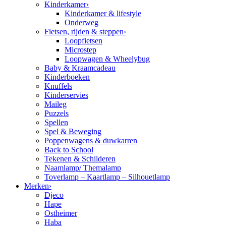
Kinderkamer
›
Kinderkamer & lifestyle
Onderweg
Fietsen, rijden & steppen
›
Loopfietsen
Microstep
Loopwagen & Wheelybug
Baby & Kraamcadeau
Kinderboeken
Knuffels
Kinderservies
Maileg
Puzzels
Spellen
Spel & Beweging
Poppenwagens & duwkarren
Back to School
Tekenen & Schilderen
Naamlamp/ Themalamp
Toverlamp – Kaartlamp – Silhouetlamp
Merken
›
Djeco
Hape
Ostheimer
Haba