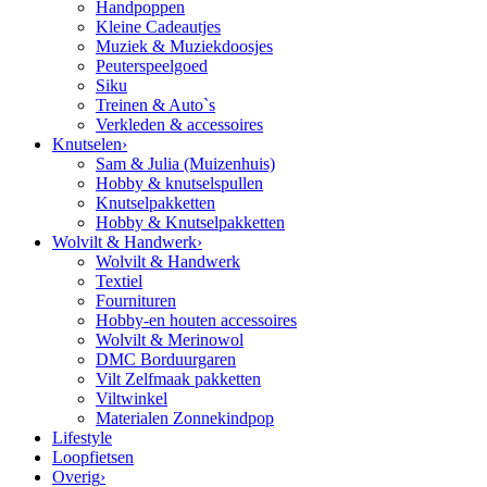
Handpoppen
Kleine Cadeautjes
Muziek & Muziekdoosjes
Peuterspeelgoed
Siku
Treinen & Auto`s
Verkleden & accessoires
Knutselen
›
Sam & Julia (Muizenhuis)
Hobby & knutselspullen
Knutselpakketten
Hobby & Knutselpakketten
Wolvilt & Handwerk
›
Wolvilt & Handwerk
Textiel
Fournituren
Hobby-en houten accessoires
Wolvilt & Merinowol
DMC Borduurgaren
Vilt Zelfmaak pakketten
Viltwinkel
Materialen Zonnekindpop
Lifestyle
Loopfietsen
Overig
›