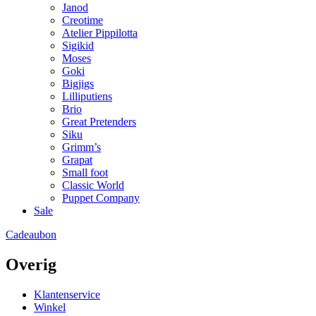
Janod
Creotime
Atelier Pippilotta
Sigikid
Moses
Goki
Bigjigs
Lilliputiens
Brio
Great Pretenders
Siku
Grimm’s
Grapat
Small foot
Classic World
Puppet Company
Sale
Cadeaubon
Overig
Klantenservice
Winkel