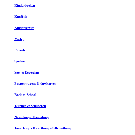
Kinderboeken
Knuffels
Kinderservies
Maileg
Puzzels
Spellen
Spel & Beweging
Poppenwagens & duwkarren
Back to School
Tekenen & Schilderen
Naamlamp/ Themalamp
Toverlamp - Kaartlamp - Silhouetlamp