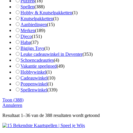
Puzzels
(
18
)
Spellen
(
388
)
Hobby & Knutselpakketten
(
1
)
Knutselpakketten
(
1
)
Aanbiedingen
(
15
)
Merken
(
189
)
Djeco
(
151
)
Haba
(
37
)
Bigjigs Toys
(
1
)
Leuke cadeauwinkel in Deventer
(
353
)
Schoencadeautjes
(
4
)
Vakantie speelgoed
(
49
)
Hobbywinkel
(
1
)
Cadeauwinkel
(
10
)
Poppenwinkel
(
1
)
Spellenwinkel
(
339
)
Toon
(
388
)
Annuleren
Resultaat 1–36 van de 388 resultaten wordt getoond