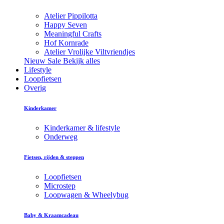
Atelier Pippilotta
Happy Seven
Meaningful Crafts
Hof Kornrade
Atelier Vrolijke Viltvriendjes
Nieuw
Sale
Bekijk alles
Lifestyle
Loopfietsen
Overig
Kinderkamer
Kinderkamer & lifestyle
Onderweg
Fietsen, rijden & steppen
Loopfietsen
Microstep
Loopwagen & Wheelybug
Baby & Kraamcadeau