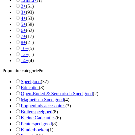
12mnd+
(
1
)
2+
(
51
)
3+
(
93
)
4+
(
53
)
5+
(
58
)
6+
(
62
)
7+
(
17
)
8+
(
21
)
10+
(
5
)
12+
(
1
)
14+
(
4
)
Populaire categorieën
Speelgoed
(
37
)
Educatief
(
8
)
Open-Ended & Sensorisch Speelgoed
(
2
)
Magnetisch Speelgoed
(
4
)
Poppenhuis accessoires
(
3
)
Buitenspeelgoed
(
8
)
Kleine Cadeautjes
(
6
)
Peuterspeelgoed
(
8
)
Kinderboeken
(
1
)