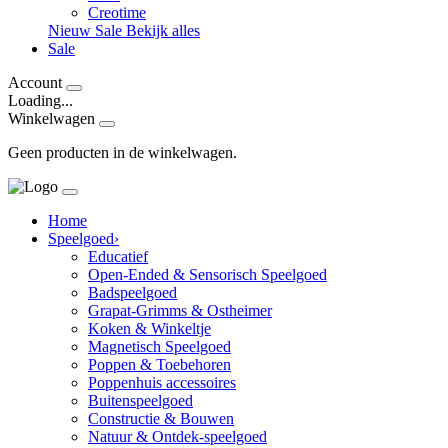
Creotime
Nieuw
Sale
Bekijk alles
Sale
Account
Loading...
Winkelwagen
Geen producten in de winkelwagen.
Home
Speelgoed
›
Educatief
Open-Ended & Sensorisch Speelgoed
Badspeelgoed
Grapat-Grimms & Ostheimer
Koken & Winkeltje
Magnetisch Speelgoed
Poppen & Toebehoren
Poppenhuis accessoires
Buitenspeelgoed
Constructie & Bouwen
Natuur & Ontdek-speelgoed