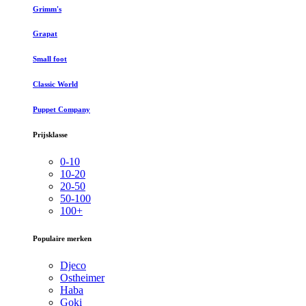
Grimm's
Grapat
Small foot
Classic World
Puppet Company
Prijsklasse
0-10
10-20
20-50
50-100
100+
Populaire merken
Djeco
Ostheimer
Haba
Goki