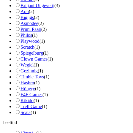
Briljant Uitgeverij
(
3
)
Apli
(
2
)
Bigjigs
(
2
)
Asmodee
(
2
)
Primi Passi
(
2
)
Philos
(
1
)
Playwood
(
1
)
Scratch
(
1
)
Spiegelburg
(
1
)
Clown Games
(
1
)
Wegiel
(
1
)
Gezinnig
(
1
)
Timble Toys
(
1
)
Hasbro
(
1
)
Höngry
(
1
)
F4F Games
(
1
)
Kikido
(
1
)
Trefl Game
(
1
)
Scala
(
1
)
Leeftijd