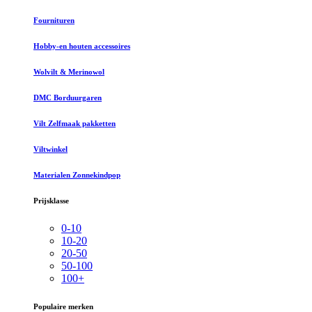
Fournituren
Hobby-en houten accessoires
Wolvilt & Merinowol
DMC Borduurgaren
Vilt Zelfmaak pakketten
Viltwinkel
Materialen Zonnekindpop
Prijsklasse
0-10
10-20
20-50
50-100
100+
Populaire merken