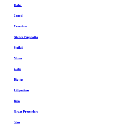
Haba
Janod
Creotime
Atelier Pippilotta
Sigikid
Moses
Goki
Bigjigs
Lilliputiens
Brio
Great Pretenders
Siku