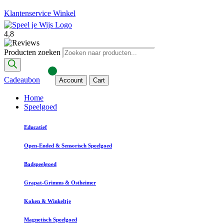
Klantenservice
Winkel
4,8
Producten zoeken
Cadeaubon
Account
Cart
Home
Speelgoed
Educatief
Open-Ended & Sensorisch Speelgoed
Badspeelgoed
Grapat-Grimms & Ostheimer
Koken & Winkeltje
Magnetisch Speelgoed