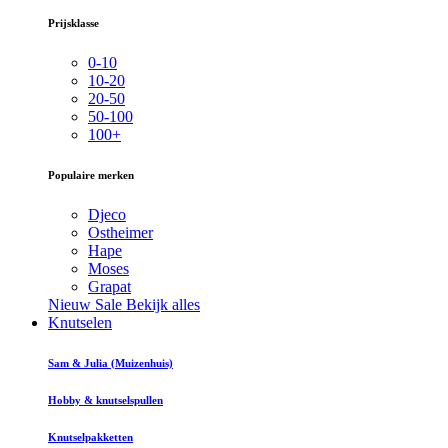
Prijsklasse
0-10
10-20
20-50
50-100
100+
Populaire merken
Djeco
Ostheimer
Hape
Moses
Grapat
Nieuw
Sale
Bekijk alles
Knutselen
Sam & Julia (Muizenhuis)
Hobby & knutselspullen
Knutselpakketten