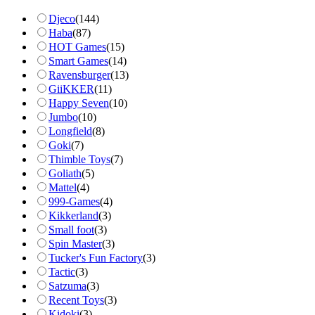
Djeco
(
144
)
Haba
(
87
)
HOT Games
(
15
)
Smart Games
(
14
)
Ravensburger
(
13
)
GiiKKER
(
11
)
Happy Seven
(
10
)
Jumbo
(
10
)
Longfield
(
8
)
Goki
(
7
)
Thimble Toys
(
7
)
Goliath
(
5
)
Mattel
(
4
)
999-Games
(
4
)
Kikkerland
(
3
)
Small foot
(
3
)
Spin Master
(
3
)
Tucker's Fun Factory
(
3
)
Tactic
(
3
)
Satzuma
(
3
)
Recent Toys
(
3
)
Kidoki
(
3
)