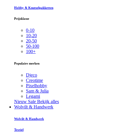
Hobby & Knutselpakketten
Prijsklasse
0-10
10-20
20-50
50-100
100+
Populaire merken
Djeco
Creotime
Pixelhobby
Sam & Julia
Legami
Nieuw
Sale
Bekijk alles
Wolvilt & Handwerk
Wolvilt & Handwerk
Textiel