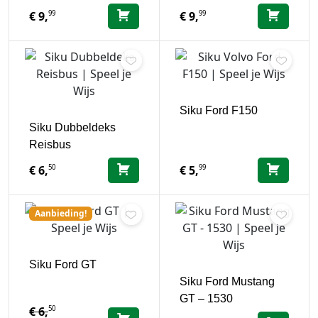
99
99
€
9,
€
9,
Siku Ford F150
Siku Dubbeldeks
Reisbus
50
99
€
6,
€
5,
Aanbieding!
Siku Ford GT
Siku Ford Mustang
GT – 1530
50
€
6,