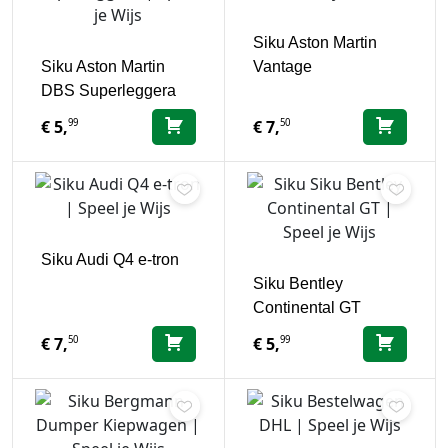
Siku Aston Martin
Siku Aston Martin
Vantage
DBS Superleggera
99
50
€
5,
€
7,
Siku Audi Q4 e-tron
Siku Bentley
Continental GT
50
99
€
7,
€
5,