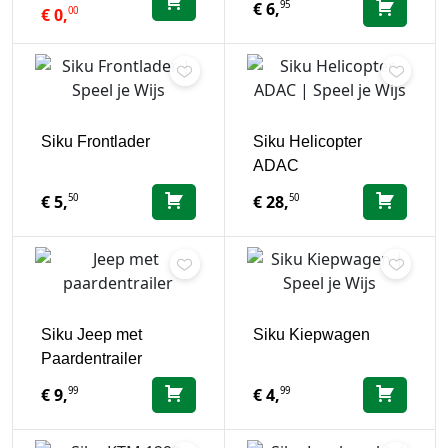
95
€
6,
00
€
0,
Siku Frontlader
Siku Helicopter
ADAC
50
50
€
5,
€
28,
Siku Jeep met
Siku Kiepwagen
Paardentrailer
99
99
€
9,
€
4,