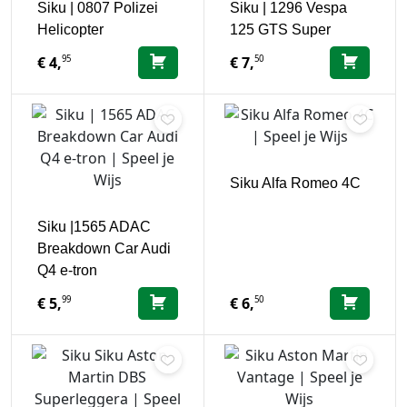
Siku | 0807 Polizei
Siku | 1296 Vespa
Helicopter
125 GTS Super
95
50
€
4,
€
7,
Siku Alfa Romeo 4C
Siku |1565 ADAC
Breakdown Car Audi
Q4 e-tron
99
50
€
5,
€
6,