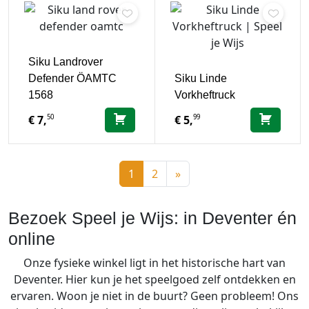
Siku Landrover
Defender ÖAMTC
Siku Linde
1568
Vorkheftruck
50
99
€
7,
€
5,
1
2
»
Bezoek Speel je Wijs: in Deventer én
online
Onze fysieke winkel ligt in het historische hart van
Deventer. Hier kun je het speelgoed zelf ontdekken en
ervaren. Woon je niet in de buurt? Geen probleem! Ons