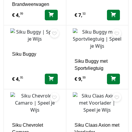
Brandweerwagen
99
50
€
4,
€
7,
Siku Buggy
Siku Buggy met
Sportvliegtuig
95
99
€
4,
€
9,
Siku Chevrolet
Siku Claas Axion met