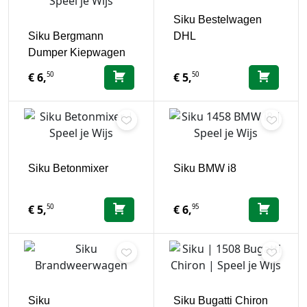
Siku Bestelwagen
Siku Bergmann
DHL
Dumper Kiepwagen
50
50
€
6,
€
5,
Siku Betonmixer
Siku BMW i8
50
95
€
5,
€
6,
Siku
Siku Bugatti Chiron