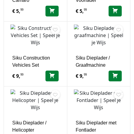
Camaro
Voorlader
99
99
€
5,
€
5,
Siku Construction
Siku Dieplader /
Vehicles Set
Graafmachine
99
99
€
9,
€
9,
Siku Dieplader /
Siku Dieplader met
Helicopter
Fontlader