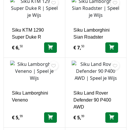
Siku KTM 1290
Siku Lamborghini
Super Duke R
Sian Roadster
50
50
€
6,
€
7,
Siku Lamborghini
Siku Land Rover
Veneno
Defender 90 P400
AWD
99
99
€
5,
€
5,