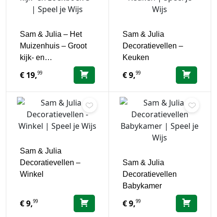
Sam & Julia – Het
Sam & Julia
Muizenhuis – Groot
Decoratievellen –
kijk- en…
Keuken
99
99
€
19,
€
9,
Sam & Julia
Decoratievellen –
Sam & Julia
Winkel
Decoratievellen
Babykamer
99
99
€
9,
€
9,