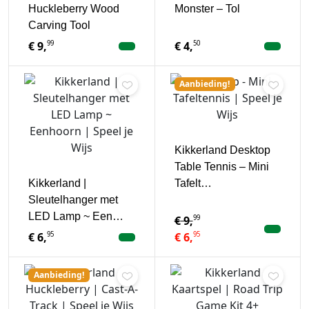
Huckleberry Wood
Monster – Tol
Carving Tool
99
50
€
9,
€
4,
Aanbieding!
Kikkerland Desktop
Table Tennis – Mini
Kikkerland |
Tafelt…
Sleutelhanger met
LED Lamp ~ Een…
99
€
9,
95
95
€
6,
€
6,
Aanbieding!