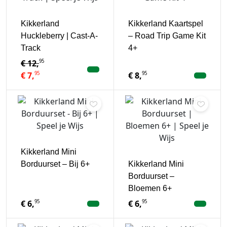
Kikkerland
Kikkerland Kaartspel
Huckleberry | Cast-A-
– Road Trip Game Kit
Track
4+
95
€
12,
95
95
€
7,
€
8,
Kikkerland Mini
Borduurset – Bij 6+
Kikkerland Mini
Borduurset –
Bloemen 6+
95
95
€
6,
€
6,