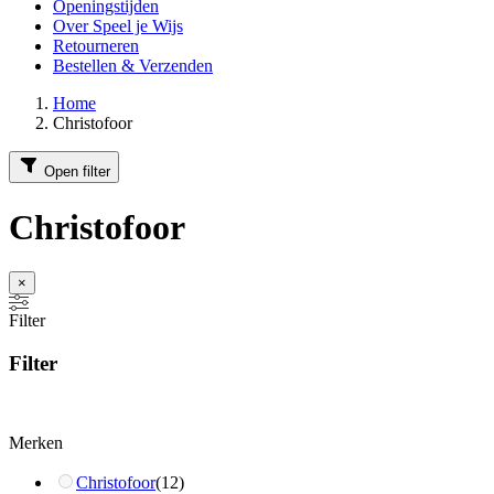
Openingstijden
Over Speel je Wijs
Retourneren
Bestellen & Verzenden
Home
Christofoor
Open filter
Christofoor
×
Filter
Filter
Merken
Christofoor
(
12
)