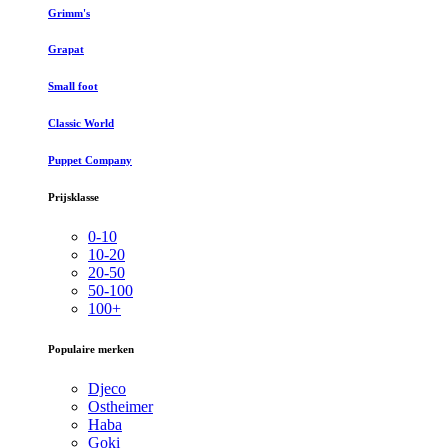
Grimm's
Grapat
Small foot
Classic World
Puppet Company
Prijsklasse
0-10
10-20
20-50
50-100
100+
Populaire merken
Djeco
Ostheimer
Haba
Goki