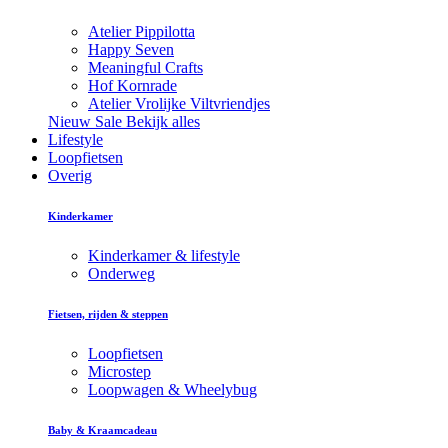
Atelier Pippilotta
Happy Seven
Meaningful Crafts
Hof Kornrade
Atelier Vrolijke Viltvriendjes
Nieuw
Sale
Bekijk alles
Lifestyle
Loopfietsen
Overig
Kinderkamer
Kinderkamer & lifestyle
Onderweg
Fietsen, rijden & steppen
Loopfietsen
Microstep
Loopwagen & Wheelybug
Baby & Kraamcadeau