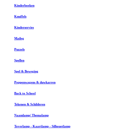
Kinderboeken
Knuffels
Kinderservies
Maileg
Puzzels
Spellen
Spel & Beweging
Poppenwagens & duwkarren
Back to School
Tekenen & Schilderen
Naamlamp/ Themalamp
Toverlamp - Kaartlamp - Silhouetlamp