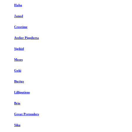
Haba
Janod
Creotime
Atelier Pippilotta
Sigikid
Moses
Goki
Bigjigs
Lilliputiens
Brio
Great Pretenders
Siku