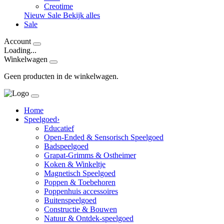
Creotime
Nieuw
Sale
Bekijk alles
Sale
Account
Loading...
Winkelwagen
Geen producten in de winkelwagen.
Home
Speelgoed
›
Educatief
Open-Ended & Sensorisch Speelgoed
Badspeelgoed
Grapat-Grimms & Ostheimer
Koken & Winkeltje
Magnetisch Speelgoed
Poppen & Toebehoren
Poppenhuis accessoires
Buitenspeelgoed
Constructie & Bouwen
Natuur & Ontdek-speelgoed