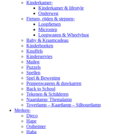
Kinderkamer
›
Kinderkamer & lifestyle
Onderweg
Fietsen, rijden & steppen
›
Loopfietsen
Microstep
Loopwagen & Wheelybug
Baby & Kraamcadeau
Kinderboeken
Knuffels
Kinderservies
Maileg
Puzzels
Spellen
Spel & Beweging
Poppenwagens & duwkarren
Back to School
Tekenen & Schilderen
Naamlamp/ Themalamp
Toverlamp – Kaartlamp – Silhouetlamp
Merken
›
Djeco
Hape
Ostheimer
Haba