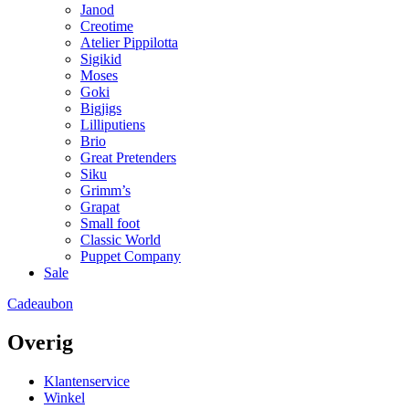
Janod
Creotime
Atelier Pippilotta
Sigikid
Moses
Goki
Bigjigs
Lilliputiens
Brio
Great Pretenders
Siku
Grimm’s
Grapat
Small foot
Classic World
Puppet Company
Sale
Cadeaubon
Overig
Klantenservice
Winkel