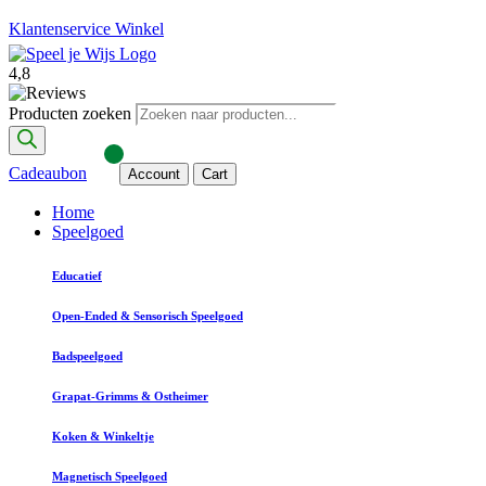
Klantenservice
Winkel
4,8
Producten zoeken
Cadeaubon
Account
Cart
Home
Speelgoed
Educatief
Open-Ended & Sensorisch Speelgoed
Badspeelgoed
Grapat-Grimms & Ostheimer
Koken & Winkeltje
Magnetisch Speelgoed