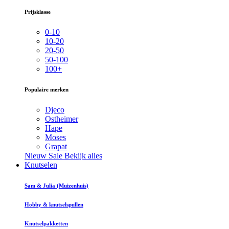
Prijsklasse
0-10
10-20
20-50
50-100
100+
Populaire merken
Djeco
Ostheimer
Hape
Moses
Grapat
Nieuw
Sale
Bekijk alles
Knutselen
Sam & Julia (Muizenhuis)
Hobby & knutselspullen
Knutselpakketten