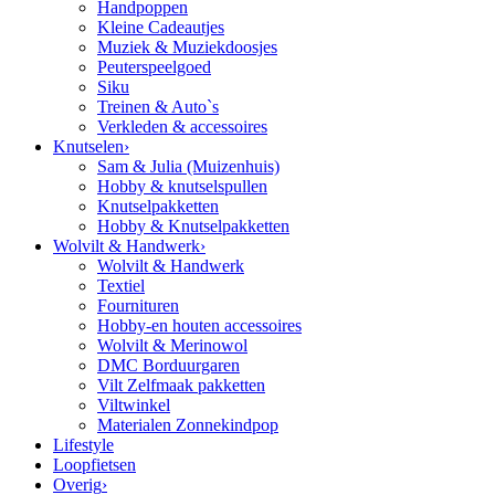
Handpoppen
Kleine Cadeautjes
Muziek & Muziekdoosjes
Peuterspeelgoed
Siku
Treinen & Auto`s
Verkleden & accessoires
Knutselen
›
Sam & Julia (Muizenhuis)
Hobby & knutselspullen
Knutselpakketten
Hobby & Knutselpakketten
Wolvilt & Handwerk
›
Wolvilt & Handwerk
Textiel
Fournituren
Hobby-en houten accessoires
Wolvilt & Merinowol
DMC Borduurgaren
Vilt Zelfmaak pakketten
Viltwinkel
Materialen Zonnekindpop
Lifestyle
Loopfietsen
Overig
›