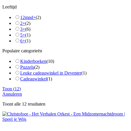
Leeftijd
12mnd+
(
2
)
2+
(
2
)
3+
(
6
)
5+
(
1
)
6+
(
1
)
Populaire categorieën
Kinderboeken
(
10
)
Puzzels
(
2
)
Leuke cadeauwinkel in Deventer
(
1
)
Cadeauwinkel
(
1
)
Toon
(
12
)
Annuleren
Toont alle 12 resultaten