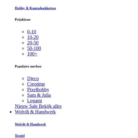
Hobby & Knutselpakketten
Prijsklasse
0-10
10-20
20-50
50-100
100+
Populaire merken
Djeco
Creotime
Pixelhobby
Sam & Julia
Legami
Nieuw
Sale
Bekijk alles
Wolvilt & Handwerk
Wolvilt & Handwerk
Textiel