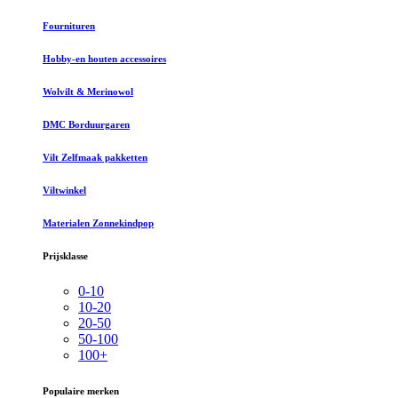
Fournituren
Hobby-en houten accessoires
Wolvilt & Merinowol
DMC Borduurgaren
Vilt Zelfmaak pakketten
Viltwinkel
Materialen Zonnekindpop
Prijsklasse
0-10
10-20
20-50
50-100
100+
Populaire merken