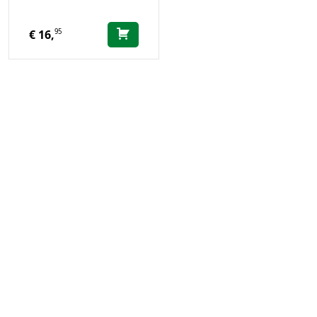
95
€
16,