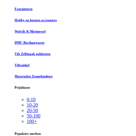
Fournituren
Hobby-en houten accessoires
Wolvilt & Merinowol
DMC Borduurgaren
Vilt Zelfmaak pakketten
Viltwinkel
Materialen Zonnekindpop
Prijsklasse
0-10
10-20
20-50
50-100
100+
Populaire merken