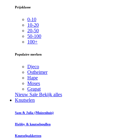
Prijsklasse
0-10
10-20
20-50
50-100
100+
Populaire merken
Djeco
Ostheimer
Hape
Moses
Grapat
Nieuw
Sale
Bekijk alles
Knutselen
Sam & Julia (Muizenhuis)
Hobby & knutselspullen
Knutselpakketten