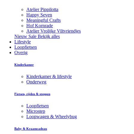
Atelier Pippilotta
Happy Seven
Meaningful Crafts
Hof Kornrade
Atelier Vrolijke Viltvriendjes
Nieuw
Sale
Bekijk alles
Lifestyle
Loopfietsen
Overig
Kinderkamer
Kinderkamer & lifestyle
Onderweg
Fietsen, rijden & steppen
Loopfietsen
Microstep
Loopwagen & Wheelybug
Baby & Kraamcadeau