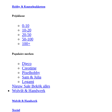
Hobby & Knutselpakketten
Prijsklasse
0-10
10-20
20-50
50-100
100+
Populaire merken
Djeco
Creotime
Pixelhobby
Sam & Julia
Legami
Nieuw
Sale
Bekijk alles
Wolvilt & Handwerk
Wolvilt & Handwerk
Textiel