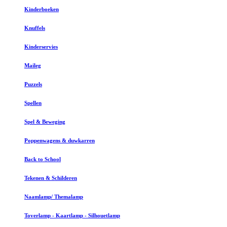
Kinderboeken
Knuffels
Kinderservies
Maileg
Puzzels
Spellen
Spel & Beweging
Poppenwagens & duwkarren
Back to School
Tekenen & Schilderen
Naamlamp/ Themalamp
Toverlamp - Kaartlamp - Silhouetlamp