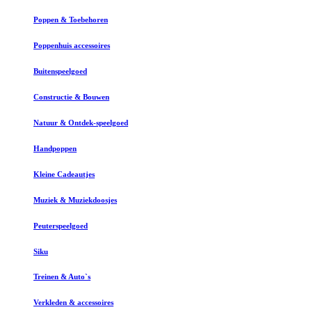
Poppen & Toebehoren
Poppenhuis accessoires
Buitenspeelgoed
Constructie & Bouwen
Natuur & Ontdek-speelgoed
Handpoppen
Kleine Cadeautjes
Muziek & Muziekdoosjes
Peuterspeelgoed
Siku
Treinen & Auto`s
Verkleden & accessoires