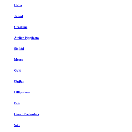
Haba
Janod
Creotime
Atelier Pippilotta
Sigikid
Moses
Goki
Bigjigs
Lilliputiens
Brio
Great Pretenders
Siku