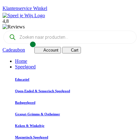
Klantenservice
Winkel
4,8
Producten
zoeken
Cadeaubon
Account
Cart
Home
Speelgoed
Educatief
Open-Ended & Sensorisch Speelgoed
Badspeelgoed
Grapat-Grimms & Ostheimer
Koken & Winkeltje
Magnetisch Speelgoed