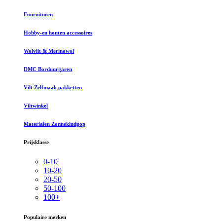
Fournituren
Hobby-en houten accessoires
Wolvilt & Merinowol
DMC Borduurgaren
Vilt Zelfmaak pakketten
Viltwinkel
Materialen Zonnekindpop
Prijsklasse
0-10
10-20
20-50
50-100
100+
Populaire merken