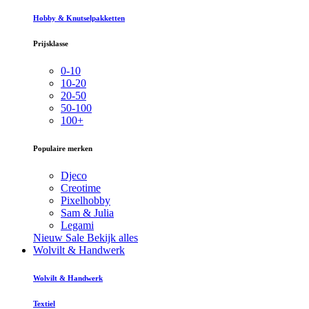
Hobby & Knutselpakketten
Prijsklasse
0-10
10-20
20-50
50-100
100+
Populaire merken
Djeco
Creotime
Pixelhobby
Sam & Julia
Legami
Nieuw
Sale
Bekijk alles
Wolvilt & Handwerk
Wolvilt & Handwerk
Textiel