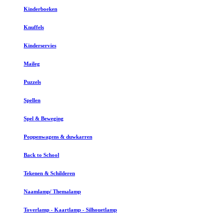
Kinderboeken
Knuffels
Kinderservies
Maileg
Puzzels
Spellen
Spel & Beweging
Poppenwagens & duwkarren
Back to School
Tekenen & Schilderen
Naamlamp/ Themalamp
Toverlamp - Kaartlamp - Silhouetlamp