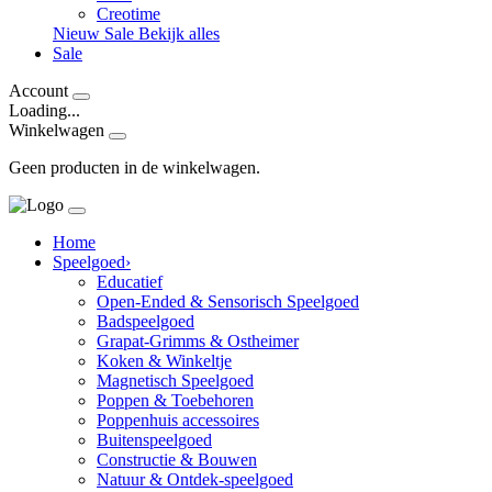
Creotime
Nieuw
Sale
Bekijk alles
Sale
Account
Loading...
Winkelwagen
Geen producten in de winkelwagen.
Home
Speelgoed
›
Educatief
Open-Ended & Sensorisch Speelgoed
Badspeelgoed
Grapat-Grimms & Ostheimer
Koken & Winkeltje
Magnetisch Speelgoed
Poppen & Toebehoren
Poppenhuis accessoires
Buitenspeelgoed
Constructie & Bouwen
Natuur & Ontdek-speelgoed