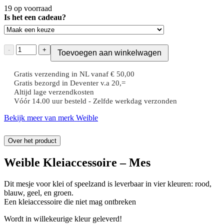
19 op voorraad
Is het een cadeau?
Weible
-
+
Toevoegen aan winkelwagen
Kleiaccessoire
-
Gratis verzending in NL vanaf € 50,00
Mes
Gratis bezorgd in Deventer v.a 20,=
aantal
Altijd lage verzendkosten
Vóór 14.00 uur besteld - Zelfde werkdag verzonden
Bekijk meer van merk Weible
Over het product
Weible Kleiaccessoire – Mes
Dit mesje voor klei of speelzand is leverbaar in vier kleuren: rood,
blauw, geel, en groen.
Een kleiaccessoire die niet mag ontbreken
Wordt in willekeurige kleur geleverd!