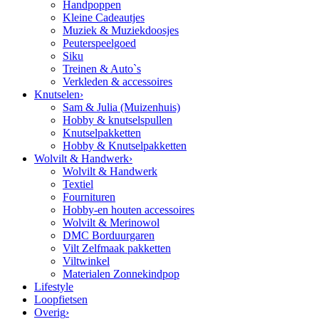
Handpoppen
Kleine Cadeautjes
Muziek & Muziekdoosjes
Peuterspeelgoed
Siku
Treinen & Auto`s
Verkleden & accessoires
Knutselen
›
Sam & Julia (Muizenhuis)
Hobby & knutselspullen
Knutselpakketten
Hobby & Knutselpakketten
Wolvilt & Handwerk
›
Wolvilt & Handwerk
Textiel
Fournituren
Hobby-en houten accessoires
Wolvilt & Merinowol
DMC Borduurgaren
Vilt Zelfmaak pakketten
Viltwinkel
Materialen Zonnekindpop
Lifestyle
Loopfietsen
Overig
›