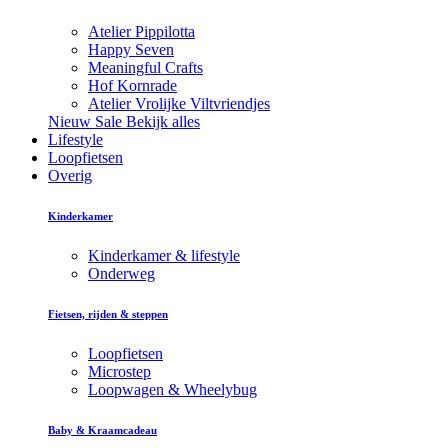
Atelier Pippilotta
Happy Seven
Meaningful Crafts
Hof Kornrade
Atelier Vrolijke Viltvriendjes
Nieuw
Sale
Bekijk alles
Lifestyle
Loopfietsen
Overig
Kinderkamer
Kinderkamer & lifestyle
Onderweg
Fietsen, rijden & steppen
Loopfietsen
Microstep
Loopwagen & Wheelybug
Baby & Kraamcadeau