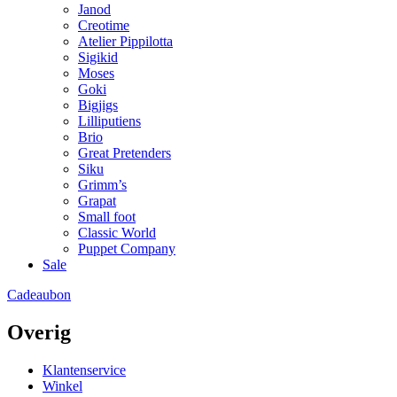
Janod
Creotime
Atelier Pippilotta
Sigikid
Moses
Goki
Bigjigs
Lilliputiens
Brio
Great Pretenders
Siku
Grimm’s
Grapat
Small foot
Classic World
Puppet Company
Sale
Cadeaubon
Overig
Klantenservice
Winkel