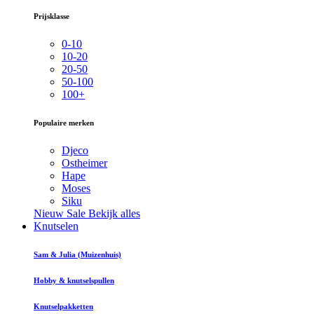
Prijsklasse
0-10
10-20
20-50
50-100
100+
Populaire merken
Djeco
Ostheimer
Hape
Moses
Siku
Nieuw
Sale
Bekijk alles
Knutselen
Sam & Julia (Muizenhuis)
Hobby & knutselspullen
Knutselpakketten