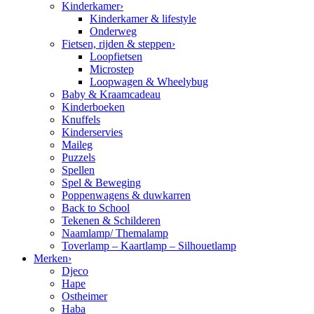
Kinderkamer
›
Kinderkamer & lifestyle
Onderweg
Fietsen, rijden & steppen
›
Loopfietsen
Microstep
Loopwagen & Wheelybug
Baby & Kraamcadeau
Kinderboeken
Knuffels
Kinderservies
Maileg
Puzzels
Spellen
Spel & Beweging
Poppenwagens & duwkarren
Back to School
Tekenen & Schilderen
Naamlamp/ Themalamp
Toverlamp – Kaartlamp – Silhouetlamp
Merken
›
Djeco
Hape
Ostheimer
Haba