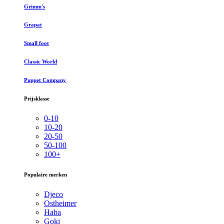
Grimm's
Grapat
Small foot
Classic World
Puppet Company
Prijsklasse
0-10
10-20
20-50
50-100
100+
Populaire merken
Djeco
Ostheimer
Haba
Goki