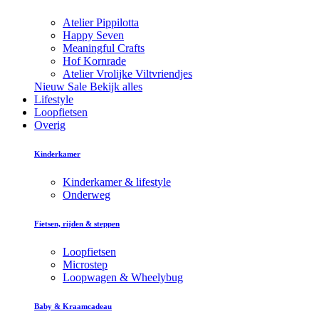
Atelier Pippilotta
Happy Seven
Meaningful Crafts
Hof Kornrade
Atelier Vrolijke Viltvriendjes
Nieuw
Sale
Bekijk alles
Lifestyle
Loopfietsen
Overig
Kinderkamer
Kinderkamer & lifestyle
Onderweg
Fietsen, rijden & steppen
Loopfietsen
Microstep
Loopwagen & Wheelybug
Baby & Kraamcadeau