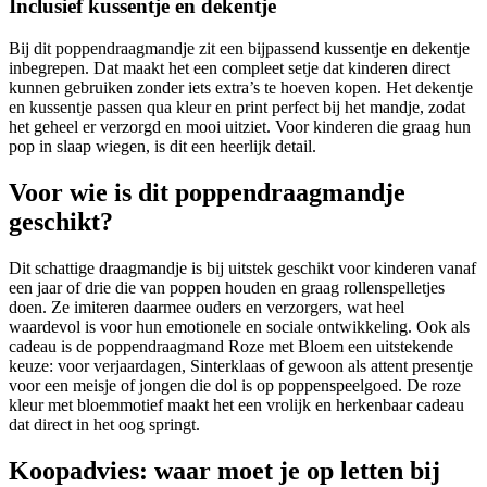
Inclusief kussentje en dekentje
Bij dit poppendraagmandje zit een bijpassend kussentje en dekentje
inbegrepen. Dat maakt het een compleet setje dat kinderen direct
kunnen gebruiken zonder iets extra’s te hoeven kopen. Het dekentje
en kussentje passen qua kleur en print perfect bij het mandje, zodat
het geheel er verzorgd en mooi uitziet. Voor kinderen die graag hun
pop in slaap wiegen, is dit een heerlijk detail.
Voor wie is dit poppendraagmandje
geschikt?
Dit schattige draagmandje is bij uitstek geschikt voor kinderen vanaf
een jaar of drie die van poppen houden en graag rollenspelletjes
doen. Ze imiteren daarmee ouders en verzorgers, wat heel
waardevol is voor hun emotionele en sociale ontwikkeling. Ook als
cadeau is de poppendraagmand Roze met Bloem een uitstekende
keuze: voor verjaardagen, Sinterklaas of gewoon als attent presentje
voor een meisje of jongen die dol is op poppenspeelgoed. De roze
kleur met bloemmotief maakt het een vrolijk en herkenbaar cadeau
dat direct in het oog springt.
Koopadvies: waar moet je op letten bij