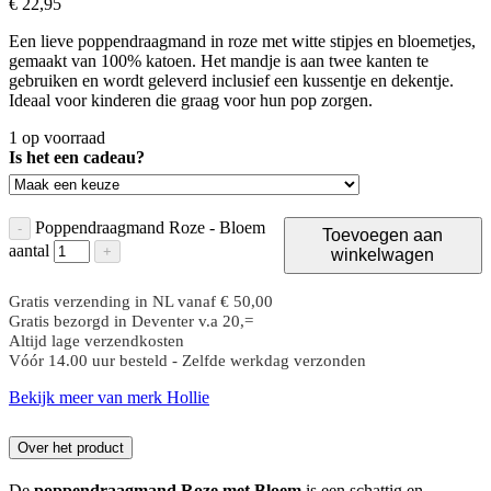
€
22,
95
Een lieve poppendraagmand in roze met witte stipjes en bloemetjes,
gemaakt van 100% katoen. Het mandje is aan twee kanten te
gebruiken en wordt geleverd inclusief een kussentje en dekentje.
Ideaal voor kinderen die graag voor hun pop zorgen.
1 op voorraad
Is het een cadeau?
Poppendraagmand Roze - Bloem
-
Toevoegen aan
aantal
+
winkelwagen
Gratis verzending in NL vanaf € 50,00
Gratis bezorgd in Deventer v.a 20,=
Altijd lage verzendkosten
Vóór 14.00 uur besteld - Zelfde werkdag verzonden
Bekijk meer van merk Hollie
Over het product
De
poppendraagmand Roze met Bloem
is een schattig en