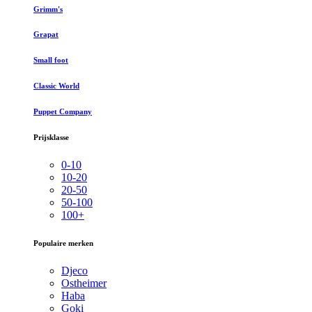
Grimm's
Grapat
Small foot
Classic World
Puppet Company
Prijsklasse
0-10
10-20
20-50
50-100
100+
Populaire merken
Djeco
Ostheimer
Haba
Goki