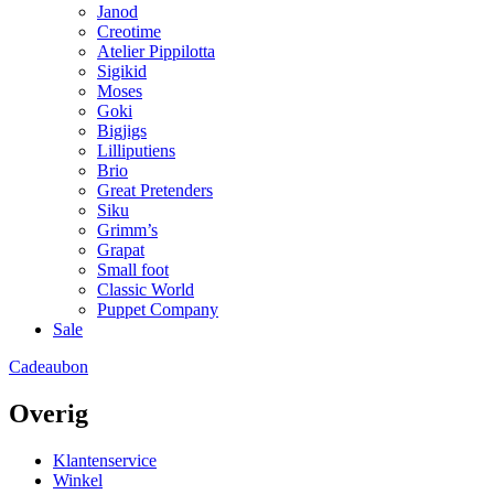
Janod
Creotime
Atelier Pippilotta
Sigikid
Moses
Goki
Bigjigs
Lilliputiens
Brio
Great Pretenders
Siku
Grimm’s
Grapat
Small foot
Classic World
Puppet Company
Sale
Cadeaubon
Overig
Klantenservice
Winkel