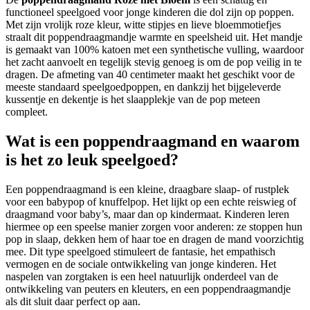
functioneel speelgoed voor jonge kinderen die dol zijn op poppen.
Met zijn vrolijk roze kleur, witte stipjes en lieve bloemmotiefjes
straalt dit poppendraagmandje warmte en speelsheid uit. Het mandje
is gemaakt van 100% katoen met een synthetische vulling, waardoor
het zacht aanvoelt en tegelijk stevig genoeg is om de pop veilig in te
dragen. De afmeting van 40 centimeter maakt het geschikt voor de
meeste standaard speelgoedpoppen, en dankzij het bijgeleverde
kussentje en dekentje is het slaapplekje van de pop meteen
compleet.
Wat is een poppendraagmand en waarom
is het zo leuk speelgoed?
Een poppendraagmand is een kleine, draagbare slaap- of rustplek
voor een babypop of knuffelpop. Het lijkt op een echte reiswieg of
draagmand voor baby’s, maar dan op kindermaat. Kinderen leren
hiermee op een speelse manier zorgen voor anderen: ze stoppen hun
pop in slaap, dekken hem of haar toe en dragen de mand voorzichtig
mee. Dit type speelgoed stimuleert de fantasie, het empathisch
vermogen en de sociale ontwikkeling van jonge kinderen. Het
naspelen van zorgtaken is een heel natuurlijk onderdeel van de
ontwikkeling van peuters en kleuters, en een poppendraagmandje
als dit sluit daar perfect op aan.