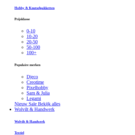
Hobby & Knutselpakketten
Prijsklasse
0-10
10-20
20-50
50-100
100+
Populaire merken
Djeco
Creotime
Pixelhobby
Sam & Julia
Legami
Nieuw
Sale
Bekijk alles
Wolvilt & Handwerk
Wolvilt & Handwerk
Textiel