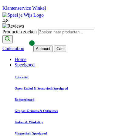
Klantenservice
Winkel
4,8
Producten zoeken
Cadeaubon
Account
Cart
Home
Speelgoed
Educatief
Open-Ended & Sensorisch Speelgoed
Badspeelgoed
Grapat-Grimms & Ostheimer
Koken & Winkeltje
Magnetisch Speelgoed