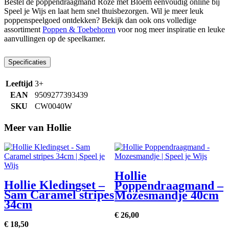
Bestel de poppendraagmand Roze met Bloem eenvoudig online bij
Speel je Wijs en laat hem snel thuisbezorgen. Wil je meer leuk
poppenspeelgoed ontdekken? Bekijk dan ook ons volledige
assortiment
Poppen & Toebehoren
voor nog meer inspiratie en leuke
aanvullingen op de speelkamer.
Specificaties
Leeftijd
3+
EAN
9509277393439
SKU
CW0040W
Meer van Hollie
Hollie
Hollie Kledingset –
Poppendraagmand –
Sam Caramel stripes
Mozesmandje 40cm
34cm
€
26,
00
€
€
18,
50