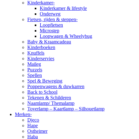
Kinderkamer
›
Kinderkamer & lifestyle
Onderweg
Fietsen, rijden & steppen
›
Loopfietsen
Microstep
Loopwagen & Wheelybug
Baby & Kraamcadeau
Kinderboeken
Knuffels
Kinderservies
Maileg
Puzzels
Spellen
Spel & Beweging
Poppenwagens & duwkarren
Back to School
Tekenen & Schilderen
Naamlamp/ Themalamp
Toverlamp – Kaartlamp – Silhouetlamp
Merken
›
Djeco
Hape
Ostheimer
Haba