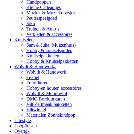
Handpoppen
Kleine Cadeautjes
Muziek & Muziekdoosjes
Peuterspeelgoed
Siku
Treinen & Auto`s
Verkleden & accessoires
Knutselen
›
Sam & Julia (Muizenhuis)
Hobby & knutselspullen
Knutselpakketten
Hobby & Knutselpakketten
Wolvilt & Handwerk
›
Wolvilt & Handwerk
Textiel
Fournituren
Hobby-en houten accessoires
Wolvilt & Merinowol
DMC Borduurgaren
Vilt Zelfmaak pakketten
Viltwinkel
Materialen Zonnekindpop
Lifestyle
Loopfietsen
Overig
›