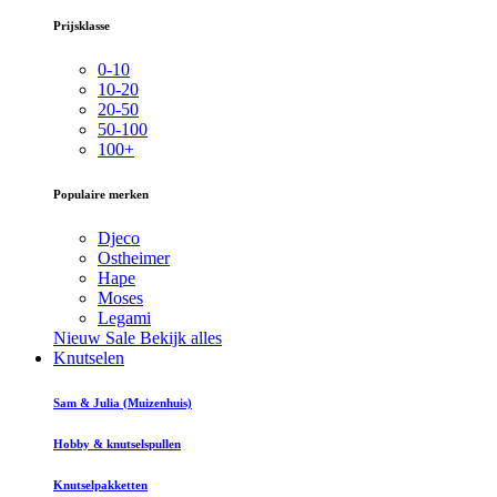
Prijsklasse
0-10
10-20
20-50
50-100
100+
Populaire merken
Djeco
Ostheimer
Hape
Moses
Legami
Nieuw
Sale
Bekijk alles
Knutselen
Sam & Julia (Muizenhuis)
Hobby & knutselspullen
Knutselpakketten