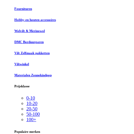
Fournituren
Hobby-en houten accessoires
Wolvilt & Merinowol
DMC Borduurgaren
Vilt Zelfmaak pakketten
Viltwinkel
Materialen Zonnekindpop
Prijsklasse
0-10
10-20
20-50
50-100
100+
Populaire merken