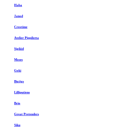
Haba
Janod
Creotime
Atelier Pippilotta
Sigikid
Moses
Goki
Bigjigs
Lilliputiens
Brio
Great Pretenders
Siku