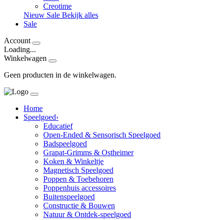
Creotime
Nieuw
Sale
Bekijk alles
Sale
Account
Loading...
Winkelwagen
Geen producten in de winkelwagen.
Home
Speelgoed
›
Educatief
Open-Ended & Sensorisch Speelgoed
Badspeelgoed
Grapat-Grimms & Ostheimer
Koken & Winkeltje
Magnetisch Speelgoed
Poppen & Toebehoren
Poppenhuis accessoires
Buitenspeelgoed
Constructie & Bouwen
Natuur & Ontdek-speelgoed