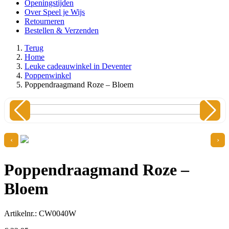
Openingstijden
Over Speel je Wijs
Retourneren
Bestellen & Verzenden
Terug
Home
Leuke cadeauwinkel in Deventer
Poppenwinkel
Poppendraagmand Roze – Bloem
‹
›
Poppendraagmand Roze –
Bloem
Artikelnr.: CW0040W