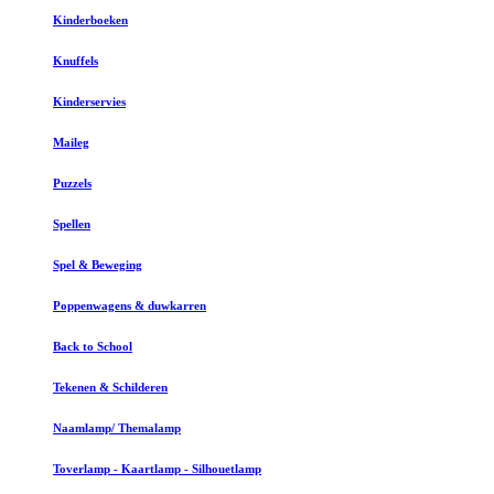
Kinderboeken
Knuffels
Kinderservies
Maileg
Puzzels
Spellen
Spel & Beweging
Poppenwagens & duwkarren
Back to School
Tekenen & Schilderen
Naamlamp/ Themalamp
Toverlamp - Kaartlamp - Silhouetlamp