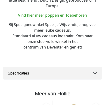
little best friend'. Dutch Design, geproduceerd in
e
Europa.
r
3
Vind hier meer poppen en Toebehoren
4
Bij Speelgoedwinkel Speel je Wijs vindt je nog veel
c
meer leuke cadeaus.
m
Standaard al uw cadeaus ingepakt. Kom naar
a
onze sfeervolle winkel in het
a
centrum van Deventer en geniet!
n
t
a
l
Specificaties
Meer van Hollie