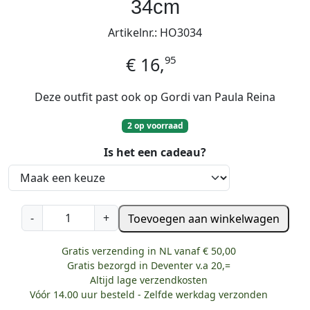
34cm
Artikelnr.: HO3034
95
€
16,
Deze outfit past ook op Gordi van Paula Reina
2 op voorraad
Is het een cadeau?
H
-
+
Toevoegen aan winkelwagen
o
l
Gratis verzending in NL vanaf € 50,00
l
Gratis bezorgd in Deventer v.a 20,=
i
Altijd lage verzendkosten
e
Vóór 14.00 uur besteld - Zelfde werkdag verzonden