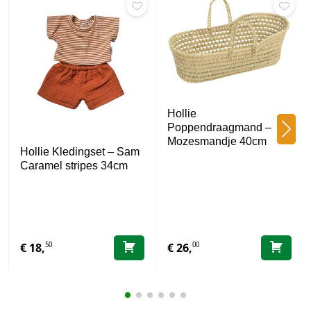
Hollie
Poppendraagmand –
Mozesmandje 40cm
Hollie Kledingset – Sam
Caramel stripes 34cm
50
00
€
18,
€
26,