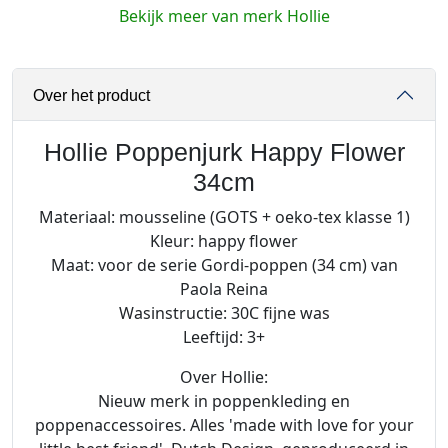
P
Bekijk meer van merk Hollie
o
p
p
Over het product
e
n
j
Hollie Poppenjurk Happy Flower
u
34cm
r
Materiaal: mousseline (GOTS + oeko-tex klasse 1)
k
Kleur: happy flower
H
Maat: voor de serie Gordi-poppen (34 cm) van
a
Paola Reina
p
Wasinstructie: 30C fijne was
p
Leeftijd: 3+
y
F
Over Hollie:
l
Nieuw merk in poppenkleding en
o
poppenaccessoires. Alles 'made with love for your
w