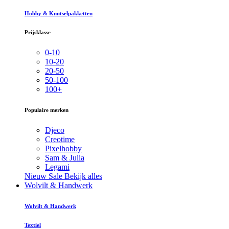
Hobby & Knutselpakketten
Prijsklasse
0-10
10-20
20-50
50-100
100+
Populaire merken
Djeco
Creotime
Pixelhobby
Sam & Julia
Legami
Nieuw
Sale
Bekijk alles
Wolvilt & Handwerk
Wolvilt & Handwerk
Textiel