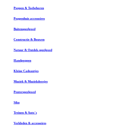
Poppen & Toebehoren
Poppenhuis accessoires
Buitenspeelgoed
Constructie & Bouwen
Natuur & Ontdek-speelgoed
Handpoppen
Kleine Cadeautjes
Muziek & Muziekdoosjes
Peuterspeelgoed
Siku
Treinen & Auto`s
Verkleden & accessoires