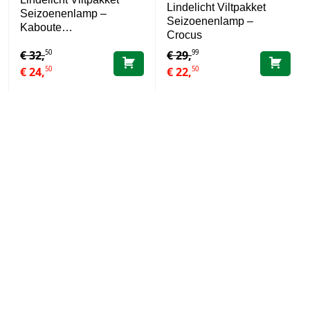
Lindelicht Viltpakket
Seizoenenlamp –
Seizoenenlamp –
Kaboute…
Crocus
50
99
€
32,
€
29,
50
50
€
24,
€
22,