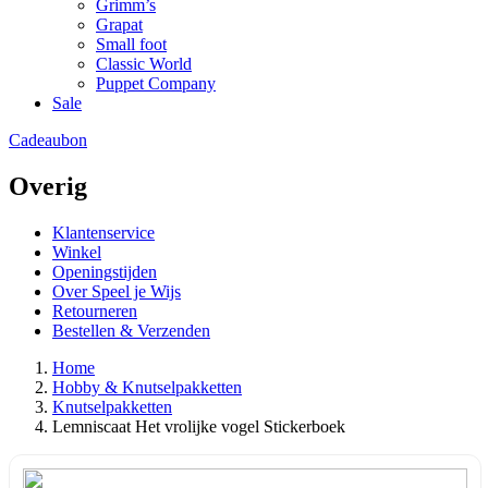
Grimm’s
Grapat
Small foot
Classic World
Puppet Company
Sale
Cadeaubon
Overig
Klantenservice
Winkel
Openingstijden
Over Speel je Wijs
Retourneren
Bestellen & Verzenden
Home
Hobby & Knutselpakketten
Knutselpakketten
Lemniscaat Het vrolijke vogel Stickerboek