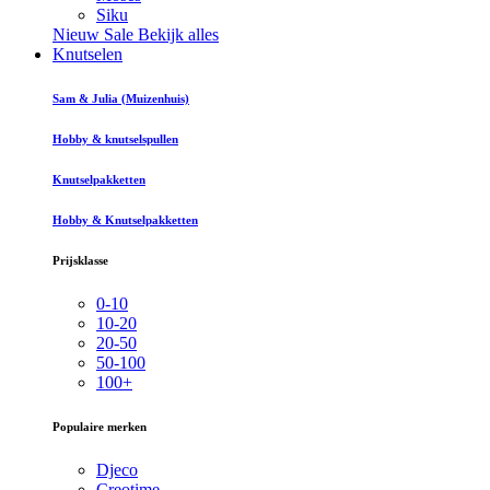
Siku
Nieuw
Sale
Bekijk alles
Knutselen
Sam & Julia (Muizenhuis)
Hobby & knutselspullen
Knutselpakketten
Hobby & Knutselpakketten
Prijsklasse
0-10
10-20
20-50
50-100
100+
Populaire merken
Djeco
Creotime