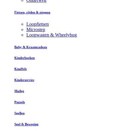
Onderweg
Fietsen, rijden & steppen
Loopfietsen
Microstep
Loopwagen & Wheelybug
Baby & Kraamcadeau
Kinderboeken
Knuffels
Kinderservies
Maileg
Puzzels
Spellen
Spel & Beweging