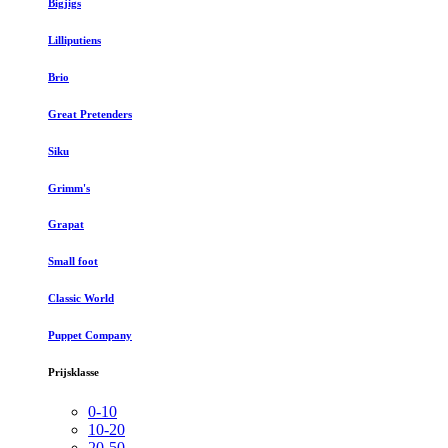
Bigjigs
Lilliputiens
Brio
Great Pretenders
Siku
Grimm's
Grapat
Small foot
Classic World
Puppet Company
Prijsklasse
0-10
10-20
20-50