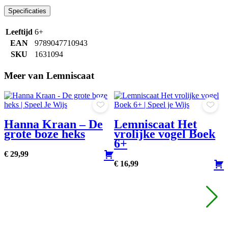
Specificaties
Leeftijd
6+
EAN
9789047710943
SKU
1631094
Meer van Lemniscaat
Hanna Kraan – De
Lemniscaat Het
grote boze heks
vrolijke vogel Boek
6+
€
29,
99
€
16,
99