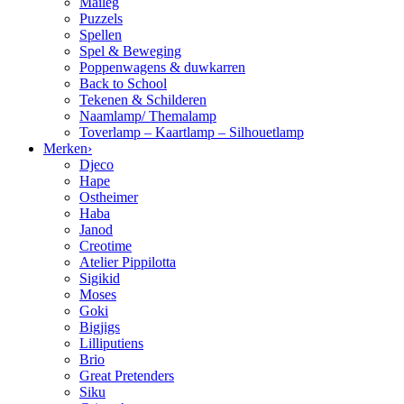
Maileg
Puzzels
Spellen
Spel & Beweging
Poppenwagens & duwkarren
Back to School
Tekenen & Schilderen
Naamlamp/ Themalamp
Toverlamp – Kaartlamp – Silhouetlamp
Merken
›
Djeco
Hape
Ostheimer
Haba
Janod
Creotime
Atelier Pippilotta
Sigikid
Moses
Goki
Bigjigs
Lilliputiens
Brio
Great Pretenders
Siku