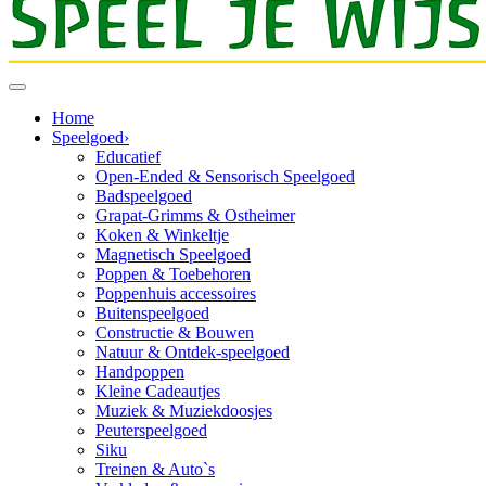
Home
Speelgoed
›
Educatief
Open-Ended & Sensorisch Speelgoed
Badspeelgoed
Grapat-Grimms & Ostheimer
Koken & Winkeltje
Magnetisch Speelgoed
Poppen & Toebehoren
Poppenhuis accessoires
Buitenspeelgoed
Constructie & Bouwen
Natuur & Ontdek-speelgoed
Handpoppen
Kleine Cadeautjes
Muziek & Muziekdoosjes
Peuterspeelgoed
Siku
Treinen & Auto`s