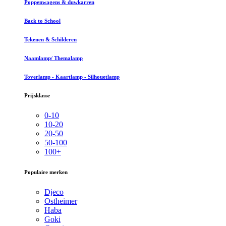
Poppenwagens & duwkarren
Back to School
Tekenen & Schilderen
Naamlamp/ Themalamp
Toverlamp - Kaartlamp - Silhouetlamp
Prijsklasse
0-10
10-20
20-50
50-100
100+
Populaire merken
Djeco
Ostheimer
Haba
Goki