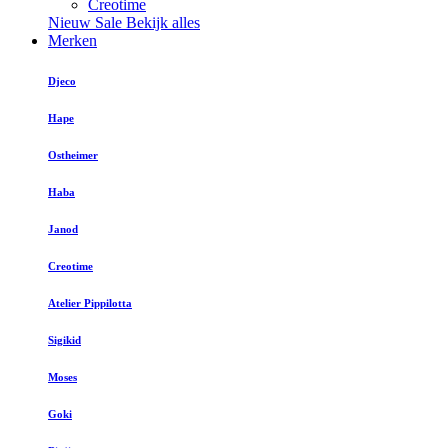
Creotime
Nieuw
Sale
Bekijk alles
Merken
Djeco
Hape
Ostheimer
Haba
Janod
Creotime
Atelier Pippilotta
Sigikid
Moses
Goki