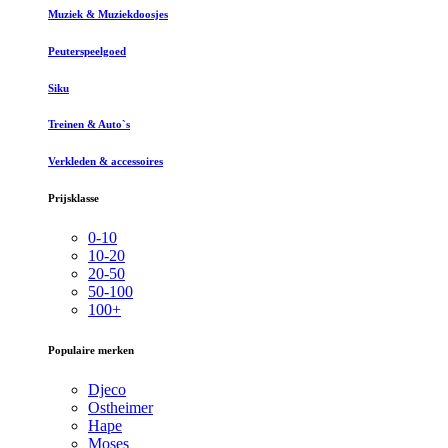
Muziek & Muziekdoosjes
Peuterspeelgoed
Siku
Treinen & Auto`s
Verkleden & accessoires
Prijsklasse
0-10
10-20
20-50
50-100
100+
Populaire merken
Djeco
Ostheimer
Hape
Moses