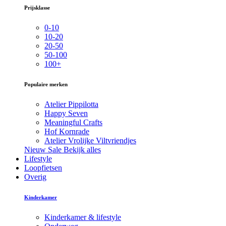
Prijsklasse
0-10
10-20
20-50
50-100
100+
Populaire merken
Atelier Pippilotta
Happy Seven
Meaningful Crafts
Hof Kornrade
Atelier Vrolijke Viltvriendjes
Nieuw
Sale
Bekijk alles
Lifestyle
Loopfietsen
Overig
Kinderkamer
Kinderkamer & lifestyle