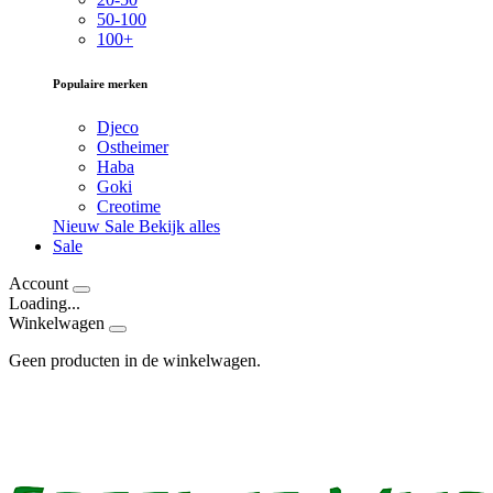
50-100
100+
Populaire merken
Djeco
Ostheimer
Haba
Goki
Creotime
Nieuw
Sale
Bekijk alles
Sale
Account
Loading...
Winkelwagen
Geen producten in de winkelwagen.