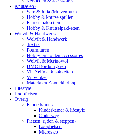
Verkleden & accessoires
Knutselen
›
Sam & Julia (Muizenhuis)
Hobby & knutselspullen
Knutselpakketten
Hobby & Knutselpakketten
Wolvilt & Handwerk
›
Wolvilt & Handwerk
Textiel
Fournituren
Hobby-en houten accessoires
Wolvilt & Merinowol
DMC Borduurgaren
Vilt Zelfmaak pakketten
Viltwinkel
Materialen Zonnekindpop
Lifestyle
Loopfietsen
Overig
›
Kinderkamer
›
Kinderkamer & lifestyle
Onderweg
Fietsen, rijden & steppen
›
Loopfietsen
Microstep