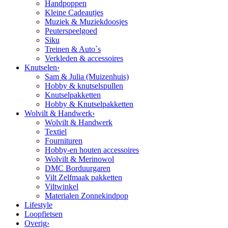
Handpoppen
Kleine Cadeautjes
Muziek & Muziekdoosjes
Peuterspeelgoed
Siku
Treinen & Auto`s
Verkleden & accessoires
Knutselen
›
Sam & Julia (Muizenhuis)
Hobby & knutselspullen
Knutselpakketten
Hobby & Knutselpakketten
Wolvilt & Handwerk
›
Wolvilt & Handwerk
Textiel
Fournituren
Hobby-en houten accessoires
Wolvilt & Merinowol
DMC Borduurgaren
Vilt Zelfmaak pakketten
Viltwinkel
Materialen Zonnekindpop
Lifestyle
Loopfietsen
Overig
›