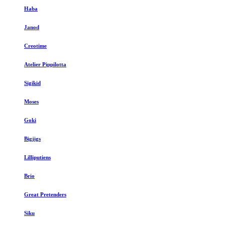
Haba
Janod
Creotime
Atelier Pippilotta
Sigikid
Moses
Goki
Bigjigs
Lilliputiens
Brio
Great Pretenders
Siku