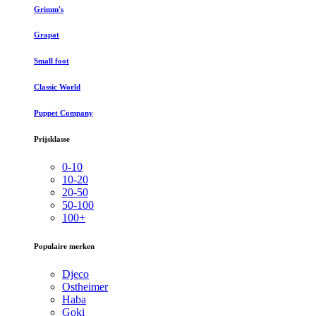
Grimm's
Grapat
Small foot
Classic World
Puppet Company
Prijsklasse
0-10
10-20
20-50
50-100
100+
Populaire merken
Djeco
Ostheimer
Haba
Goki