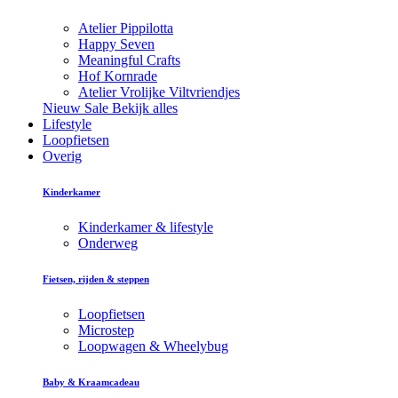
Atelier Pippilotta
Happy Seven
Meaningful Crafts
Hof Kornrade
Atelier Vrolijke Viltvriendjes
Nieuw
Sale
Bekijk alles
Lifestyle
Loopfietsen
Overig
Kinderkamer
Kinderkamer & lifestyle
Onderweg
Fietsen, rijden & steppen
Loopfietsen
Microstep
Loopwagen & Wheelybug
Baby & Kraamcadeau