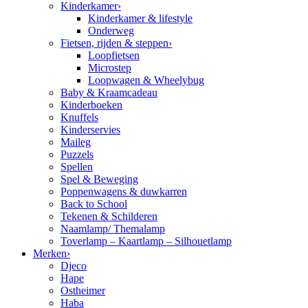
Kinderkamer
›
Kinderkamer & lifestyle
Onderweg
Fietsen, rijden & steppen
›
Loopfietsen
Microstep
Loopwagen & Wheelybug
Baby & Kraamcadeau
Kinderboeken
Knuffels
Kinderservies
Maileg
Puzzels
Spellen
Spel & Beweging
Poppenwagens & duwkarren
Back to School
Tekenen & Schilderen
Naamlamp/ Themalamp
Toverlamp – Kaartlamp – Silhouetlamp
Merken
›
Djeco
Hape
Ostheimer
Haba