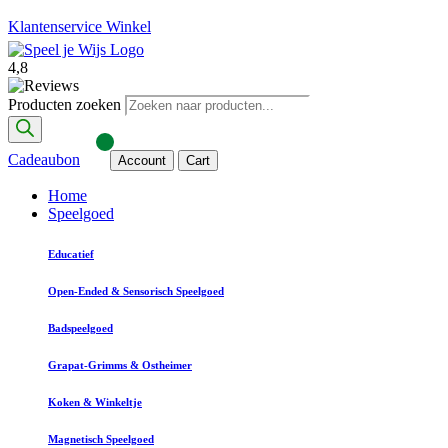
Klantenservice
Winkel
4,8
Producten zoeken
Cadeaubon
Account
Cart
Home
Speelgoed
Educatief
Open-Ended & Sensorisch Speelgoed
Badspeelgoed
Grapat-Grimms & Ostheimer
Koken & Winkeltje
Magnetisch Speelgoed