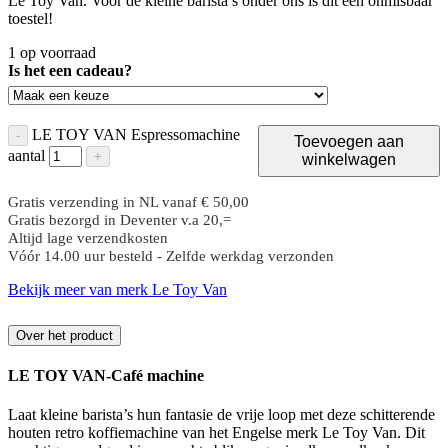
Le Toy Van. Voor de kleine barista’s onder ons is dit een onmisbaar
toestel!
1 op voorraad
Is het een cadeau?
LE TOY VAN Espressomachine
-
Toevoegen aan
aantal
+
winkelwagen
Gratis verzending in NL vanaf € 50,00
Gratis bezorgd in Deventer v.a 20,=
Altijd lage verzendkosten
Vóór 14.00 uur besteld - Zelfde werkdag verzonden
Bekijk meer van merk Le Toy Van
Over het product
LE TOY VAN-Café machine
Laat kleine barista’s hun fantasie de vrije loop met deze schitterende
houten retro koffiemachine van het Engelse merk Le Toy Van. Dit