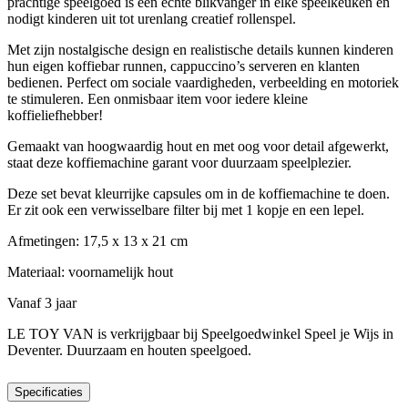
prachtige speelgoed is een echte blikvanger in elke speelkeuken en
nodigt kinderen uit tot urenlang creatief rollenspel.
Met zijn nostalgische design en realistische details kunnen kinderen
hun eigen koffiebar runnen, cappuccino’s serveren en klanten
bedienen. Perfect om sociale vaardigheden, verbeelding en motoriek
te stimuleren. Een onmisbaar item voor iedere kleine
koffieliefhebber!
Gemaakt van hoogwaardig hout en met oog voor detail afgewerkt,
staat deze koffiemachine garant voor duurzaam speelplezier.
Deze set bevat kleurrijke capsules om in de koffiemachine te doen.
Er zit ook een verwisselbare filter bij met 1 kopje en een lepel.
Afmetingen: 17,5 x 13 x 21 cm
Materiaal: voornamelijk hout
Vanaf 3 jaar
LE TOY VAN is verkrijgbaar bij Speelgoedwinkel Speel je Wijs in
Deventer. Duurzaam en houten speelgoed.
Specificaties