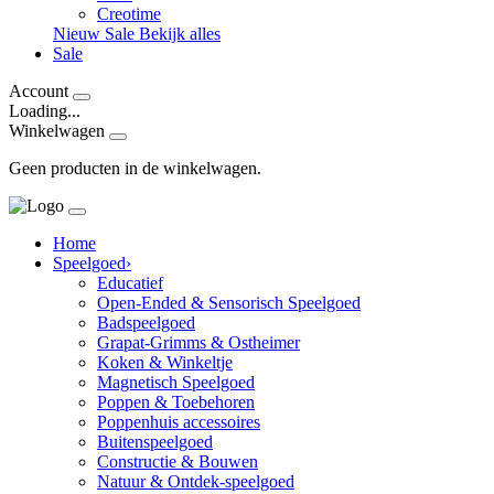
Creotime
Nieuw
Sale
Bekijk alles
Sale
Account
Loading...
Winkelwagen
Geen producten in de winkelwagen.
Home
Speelgoed
›
Educatief
Open-Ended & Sensorisch Speelgoed
Badspeelgoed
Grapat-Grimms & Ostheimer
Koken & Winkeltje
Magnetisch Speelgoed
Poppen & Toebehoren
Poppenhuis accessoires
Buitenspeelgoed
Constructie & Bouwen
Natuur & Ontdek-speelgoed