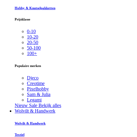
Hobby & Knutselpakketten
Prijsklasse
0-10
10-20
20-50
50-100
100+
Populaire merken
Djeco
Creotime
Pixelhobby
Sam & Julia
Legami
Nieuw
Sale
Bekijk alles
Wolvilt & Handwerk
Wolvilt & Handwerk
Textiel