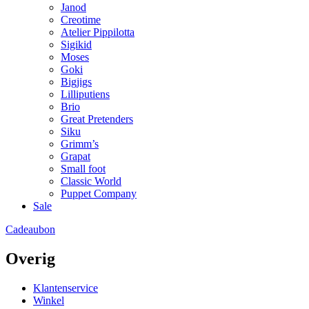
Janod
Creotime
Atelier Pippilotta
Sigikid
Moses
Goki
Bigjigs
Lilliputiens
Brio
Great Pretenders
Siku
Grimm’s
Grapat
Small foot
Classic World
Puppet Company
Sale
Cadeaubon
Overig
Klantenservice
Winkel