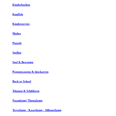
Kinderboeken
Knuffels
Kinderservies
Maileg
Puzzels
Spellen
Spel & Beweging
Poppenwagens & duwkarren
Back to School
Tekenen & Schilderen
Naamlamp/ Themalamp
Toverlamp - Kaartlamp - Silhouetlamp