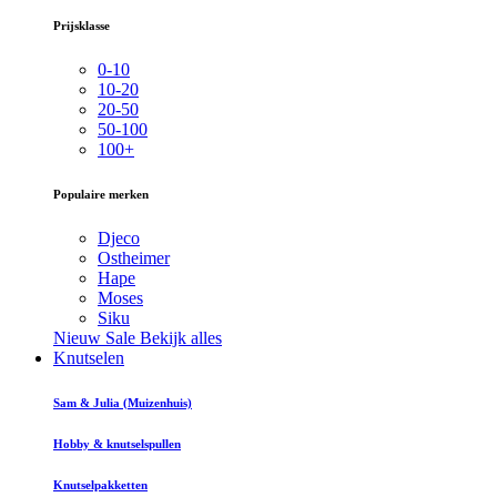
Prijsklasse
0-10
10-20
20-50
50-100
100+
Populaire merken
Djeco
Ostheimer
Hape
Moses
Siku
Nieuw
Sale
Bekijk alles
Knutselen
Sam & Julia (Muizenhuis)
Hobby & knutselspullen
Knutselpakketten