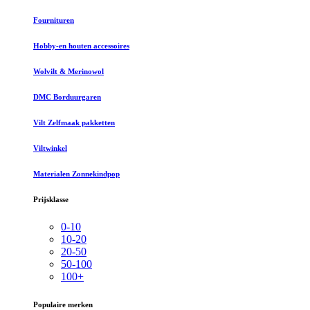
Fournituren
Hobby-en houten accessoires
Wolvilt & Merinowol
DMC Borduurgaren
Vilt Zelfmaak pakketten
Viltwinkel
Materialen Zonnekindpop
Prijsklasse
0-10
10-20
20-50
50-100
100+
Populaire merken