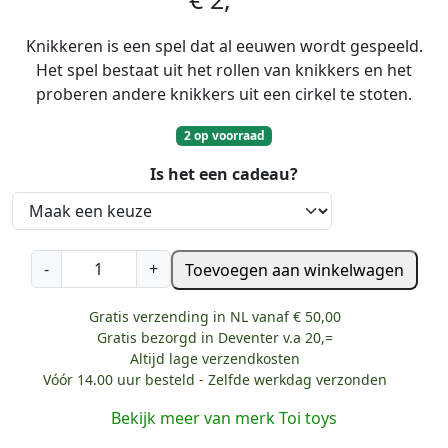
Knikkeren is een spel dat al eeuwen wordt gespeeld.
Het spel bestaat uit het rollen van knikkers en het
proberen andere knikkers uit een cirkel te stoten.
2 op voorraad
Is het een cadeau?
K
-
+
Toevoegen aan winkelwagen
n
i
Gratis verzending in NL vanaf € 50,00
k
Gratis bezorgd in Deventer v.a 20,=
k
Altijd lage verzendkosten
e
Vóór 14.00 uur besteld - Zelfde werkdag verzonden
r
Bekijk meer van merk Toi toys
s