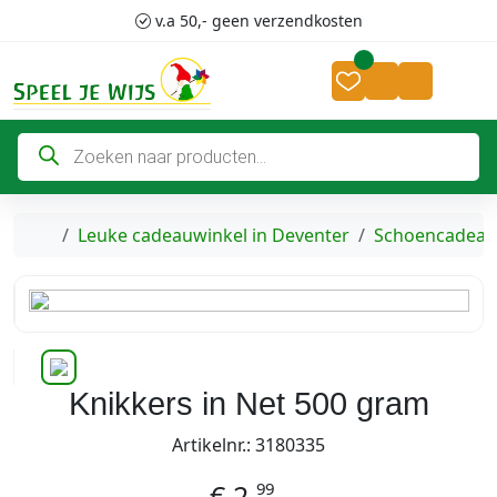
Skip to content
Skip to footer
v.a 50,- geen verzendkosten
Cart
Account
P
r
o
d
u
c
Home
Leuke cadeauwinkel in Deventer
Schoencadeau
t
e
n
z
o
e
k
e
n
Knikkers in Net 500 gram
Artikelnr.: 3180335
99
€
2,