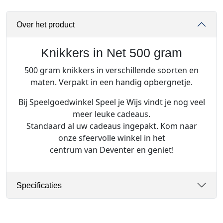
i
n
Over het product
N
e
t
Knikkers in Net 500 gram
5
500 gram knikkers in verschillende soorten en
0
maten. Verpakt in een handig opbergnetje.
0
g
Bij Speelgoedwinkel Speel je Wijs vindt je nog veel
r
meer leuke cadeaus.
a
Standaard al uw cadeaus ingepakt. Kom naar
m
onze sfeervolle winkel in het
a
centrum van Deventer en geniet!
a
n
t
Specificaties
a
l