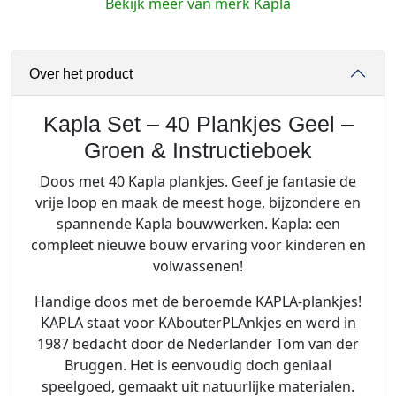
Bekijk meer van merk Kapla
t
-
4
Over het product
0
P
l
Kapla Set – 40 Plankjes Geel –
a
Groen & Instructieboek
n
Doos met 40 Kapla plankjes. Geef je fantasie de
k
vrije loop en maak de meest hoge, bijzondere en
j
spannende Kapla bouwwerken. Kapla: een
e
compleet nieuwe bouw ervaring voor kinderen en
s
volwassenen!
G
e
Handige doos met de beroemde KAPLA-plankjes!
e
KAPLA staat voor KAbouterPLAnkjes en werd in
l
1987 bedacht door de Nederlander Tom van der
-
Bruggen. Het is eenvoudig doch geniaal
G
speelgoed, gemaakt uit natuurlijke materialen.
r