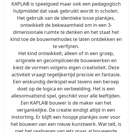
a
KAPLA® is speelgoed maar ook een pedagogisch
a
hulpmiddel dat vaak gebruikt wordt in scholen.
n
Het gebruik van de identieke losse plankjes,
t
ontwikkelt de bekwaamheid om in een 3-
a
dimensionale ruimte te denken en het staat het
l
kind toe de bouwmethodes te laten ontdekken en
te verfijnen.
Het kind ontwikkelt, alleen of in een groep,
originele en gecompliceerde bouwwerken en
kiest de vormen volgens eigen creativiteit. Deze
activiteit vraagt tegelijkertijd precisie en fantasie.
Een wiskundig denkspel wat tevens een beroep
doet op de logica en verbeelding. Het is een
allesomvattend spel, geschikt voor alle leeftijden.
Een KAPLA® bouwer is de maker van het
vergankelijke. De creatie eindigt altijd in een
instorting. Er blijft een hoopje plankjes over voor
het bouwen van een nieuw kunstwerk. Wat telt, is
niet het realiseren van iets maar al bouwende