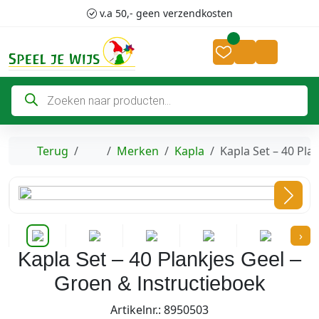
Skip to content
Skip to footer
v.a 50,- geen verzendkosten
G
Cart
Account
P
r
o
d
u
c
Home
Terug
Merken
Kapla
Kapla Set – 40 Pla
t
e
n
z
o
e
k
›
e
n
Kapla Set – 40 Plankjes Geel –
Groen & Instructieboek
Artikelnr.: 8950503