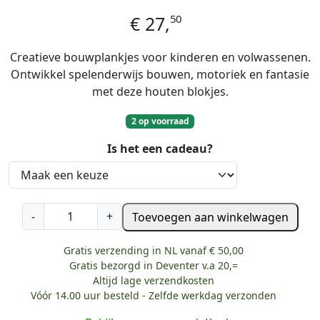
50
€
27,
Creatieve bouwplankjes voor kinderen en volwassenen.
Ontwikkel spelenderwijs bouwen, motoriek en fantasie
met deze houten blokjes.
2 op voorraad
Is het een cadeau?
K
-
+
Toevoegen aan winkelwagen
a
p
Gratis verzending in NL vanaf € 50,00
l
Gratis bezorgd in Deventer v.a 20,=
a
Altijd lage verzendkosten
S
Vóór 14.00 uur besteld - Zelfde werkdag verzonden
e