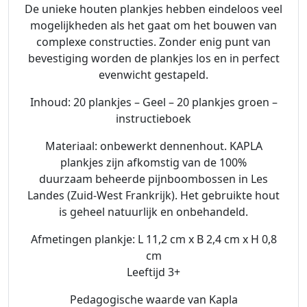
De unieke houten plankjes hebben eindeloos veel
o
mogelijkheden als het gaat om het bouwen van
e
complexe constructies. Zonder enig punt van
n
bevestiging worden de plankjes los en in perfect
&
evenwicht gestapeld.
I
n
Inhoud: 20 plankjes – Geel – 20 plankjes groen –
s
instructieboek
t
Materiaal: onbewerkt dennenhout. KAPLA
r
plankjes zijn afkomstig van de 100%
u
duurzaam beheerde pijnboombossen in Les
c
Landes (Zuid-West Frankrijk). Het gebruikte hout
t
is geheel natuurlijk en onbehandeld.
i
e
Afmetingen plankje: L 11,2 cm x B 2,4 cm x H 0,8
b
cm
o
Leeftijd 3+
e
k
Pedagogische waarde van Kapla