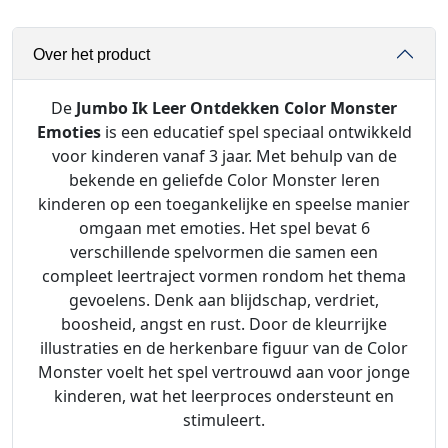
e
e
Over het product
r
O
n
De
Jumbo Ik Leer Ontdekken Color Monster
t
Emoties
is een educatief spel speciaal ontwikkeld
d
voor kinderen vanaf 3 jaar. Met behulp van de
e
bekende en geliefde Color Monster leren
k
kinderen op een toegankelijke en speelse manier
k
omgaan met emoties. Het spel bevat 6
e
verschillende spelvormen die samen een
n
compleet leertraject vormen rondom het thema
C
gevoelens. Denk aan blijdschap, verdriet,
o
boosheid, angst en rust. Door de kleurrijke
l
illustraties en de herkenbare figuur van de Color
o
Monster voelt het spel vertrouwd aan voor jonge
r
kinderen, wat het leerproces ondersteunt en
M
stimuleert.
o