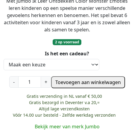
Met Jumbo Ik Leer Ontdekken Color Monster Emoties
leren kinderen op een speelse manier verschillende
gevoelens herkennen en benoemen. Het spel bevat 6
activiteiten voor kinderen vanaf 3 jaar en is zowel alleen
als samen te spelen.
2 op voorraad
Is het een cadeau?
J
-
+
Toevoegen aan winkelwagen
u
m
Gratis verzending in NL vanaf € 50,00
b
Gratis bezorgd in Deventer v.a 20,=
o
Altijd lage verzendkosten
I
Vóór 14.00 uur besteld - Zelfde werkdag verzonden
k
Bekijk meer van merk Jumbo
L