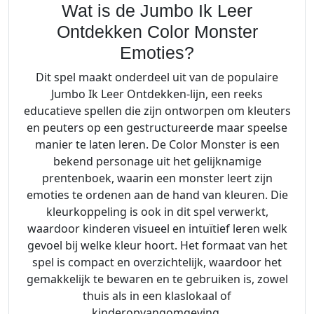
Wat is de Jumbo Ik Leer
n
s
Ontdekken Color Monster
t
Emoties?
e
Dit spel maakt onderdeel uit van de populaire
r
Jumbo Ik Leer Ontdekken-lijn, een reeks
E
educatieve spellen die zijn ontworpen om kleuters
m
en peuters op een gestructureerde maar speelse
o
manier te laten leren. De Color Monster is een
t
bekend personage uit het gelijknamige
i
prentenboek, waarin een monster leert zijn
e
emoties te ordenen aan de hand van kleuren. Die
s
kleurkoppeling is ook in dit spel verwerkt,
3
waardoor kinderen visueel en intuïtief leren welk
+
gevoel bij welke kleur hoort. Het formaat van het
a
spel is compact en overzichtelijk, waardoor het
a
gemakkelijk te bewaren en te gebruiken is, zowel
n
thuis als in een klaslokaal of
t
kinderopvangomgeving.