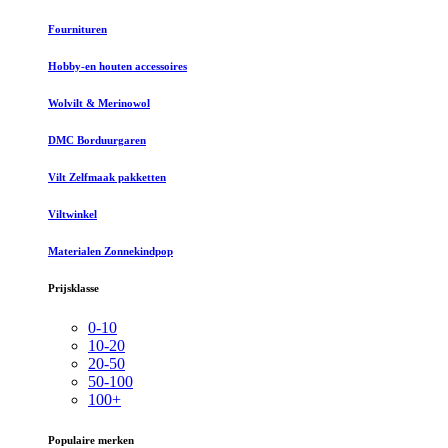
Fournituren
Hobby-en houten accessoires
Wolvilt & Merinowol
DMC Borduurgaren
Vilt Zelfmaak pakketten
Viltwinkel
Materialen Zonnekindpop
Prijsklasse
0-10
10-20
20-50
50-100
100+
Populaire merken