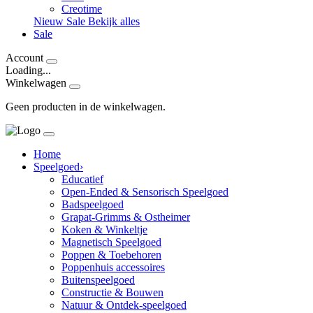
Creotime
Nieuw
Sale
Bekijk alles
Sale
Account
Loading...
Winkelwagen
Geen producten in de winkelwagen.
Home
Speelgoed
›
Educatief
Open-Ended & Sensorisch Speelgoed
Badspeelgoed
Grapat-Grimms & Ostheimer
Koken & Winkeltje
Magnetisch Speelgoed
Poppen & Toebehoren
Poppenhuis accessoires
Buitenspeelgoed
Constructie & Bouwen
Natuur & Ontdek-speelgoed