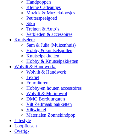
Handpoppen
Kleine Cadeautjes
Muziek & Muziekdoosjes
Peuterspeelgoed
Siku
Treinen & Auto`s
Verkleden & accessoires
Knutselen
›
Sam & Julia (Muizenhuis)
Hobby & knutselspullen
Knutselpakketten
Hobby & Knutselpakketten
Wolvilt & Handwerk
›
Wolvilt & Handwerk
Textiel
Fournituren
Hobby-en houten accessoires
Wolvilt & Merinowol
DMC Borduurgaren
Vilt Zelfmaak pakketten
Viltwinkel
Materialen Zonnekindpop
Lifestyle
Loopfietsen
Overig
›