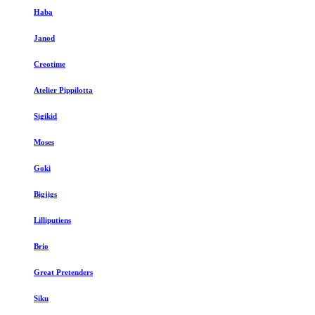
Haba
Janod
Creotime
Atelier Pippilotta
Sigikid
Moses
Goki
Bigjigs
Lilliputiens
Brio
Great Pretenders
Siku