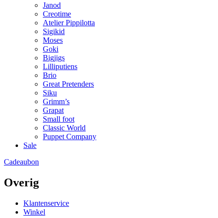
Janod
Creotime
Atelier Pippilotta
Sigikid
Moses
Goki
Bigjigs
Lilliputiens
Brio
Great Pretenders
Siku
Grimm’s
Grapat
Small foot
Classic World
Puppet Company
Sale
Cadeaubon
Overig
Klantenservice
Winkel