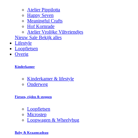
Atelier Pippilotta
Happy Seven
Meaningful Crafts
Hof Kornrade
Atelier Vrolijke Viltvriendjes
Nieuw
Sale
Bekijk alles
Lifestyle
Loopfietsen
Overig
Kinderkamer
Kinderkamer & lifestyle
Onderweg
Fietsen, rijden & steppen
Loopfietsen
Microstep
Loopwagen & Wheelybug
Baby & Kraamcadeau