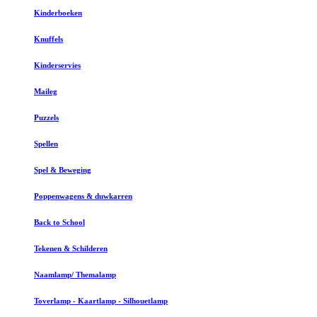
Kinderboeken
Knuffels
Kinderservies
Maileg
Puzzels
Spellen
Spel & Beweging
Poppenwagens & duwkarren
Back to School
Tekenen & Schilderen
Naamlamp/ Themalamp
Toverlamp - Kaartlamp - Silhouetlamp