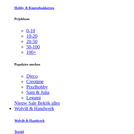
Hobby & Knutselpakketten
Prijsklasse
0-10
10-20
20-50
50-100
100+
Populaire merken
Djeco
Creotime
Pixelhobby
Sam & Julia
Legami
Nieuw
Sale
Bekijk alles
Wolvilt & Handwerk
Wolvilt & Handwerk
Textiel