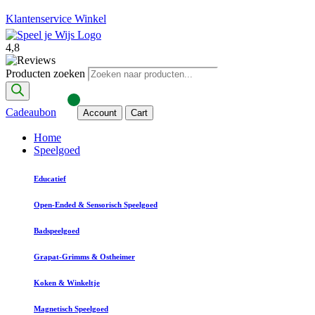
Klantenservice
Winkel
4,8
Producten zoeken
Cadeaubon
Account
Cart
Home
Speelgoed
Educatief
Open-Ended & Sensorisch Speelgoed
Badspeelgoed
Grapat-Grimms & Ostheimer
Koken & Winkeltje
Magnetisch Speelgoed