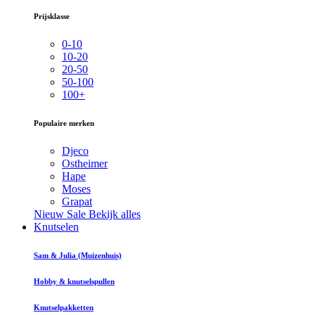
Prijsklasse
0-10
10-20
20-50
50-100
100+
Populaire merken
Djeco
Ostheimer
Hape
Moses
Grapat
Nieuw
Sale
Bekijk alles
Knutselen
Sam & Julia (Muizenhuis)
Hobby & knutselspullen
Knutselpakketten