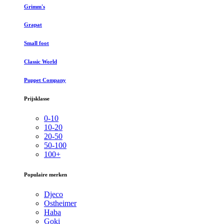
Grimm's
Grapat
Small foot
Classic World
Puppet Company
Prijsklasse
0-10
10-20
20-50
50-100
100+
Populaire merken
Djeco
Ostheimer
Haba
Goki