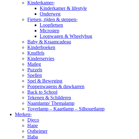
Kinderkamer
›
Kinderkamer & lifestyle
Onderweg
Fietsen, rijden & steppen
›
Loopfietsen
Microstep
Loopwagen & Wheelybug
Baby & Kraamcadeau
Kinderboeken
Knuffels
Kinderservies
Maileg
Puzzels
Spellen
Spel & Beweging
Poppenwagens & duwkarren
Back to School
Tekenen & Schilderen
Naamlamp/ Themalamp
Toverlamp – Kaartlamp – Silhouetlamp
Merken
›
Djeco
Hape
Ostheimer
Haba