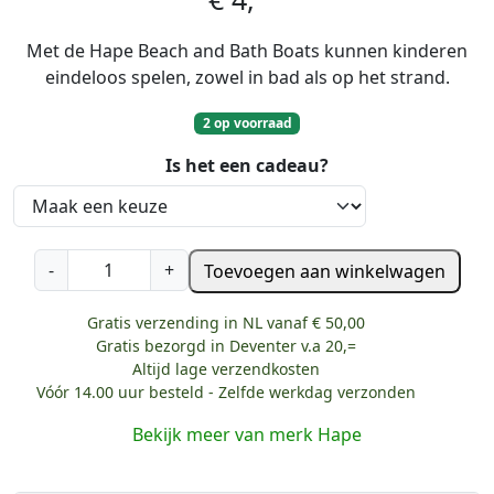
Met de Hape Beach and Bath Boats kunnen kinderen
eindeloos spelen, zowel in bad als op het strand.
2 op voorraad
Is het een cadeau?
H
-
+
Toevoegen aan winkelwagen
a
p
Gratis verzending in NL vanaf € 50,00
é
Gratis bezorgd in Deventer v.a 20,=
S
Altijd lage verzendkosten
Vóór 14.00 uur besteld - Zelfde werkdag verzonden
t
r
Bekijk meer van merk Hape
a
n