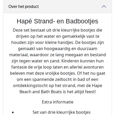
d
Over het product
-
e
n
Hapé Strand- en Badbootjes
B
Deze set bestaat uit drie kleurrijke bootjes die
a
drijven op het water en gemakkelijk vast te
d
houden zijn voor kleine handjes. De bootjes zijn
b
gemaakt van hoogwaardig en duurzaam
o
materiaal, waardoor ze lang meegaan en bestand
o
zijn tegen water en zand. Kinderen kunnen hun
t
fantasie de vrije loop laten en allerlei avonturen
j
beleven met deze vrolijke bootjes. Of het nu gaat
e
om een spannende zeiltocht in bad of een
s
ontdekkingstocht op het strand, met de Hape
a
Beach and Bath Boats is het altijd feest!
a
n
Extra informatie
t
Set van drie kleurrijke bootjes
a