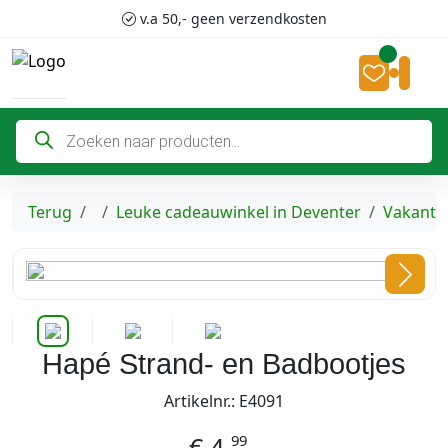
Skip to content
Skip to footer
v.a 50,- geen verzendkosten
Accoun
Cart
P
r
o
d
u
c
Home
Terug
Leuke cadeauwinkel in Deventer
Vakanti
t
e
n
z
o
e
k
e
n
Hapé Strand- en Badbootjes
Artikelnr.: E4091
99
€
4,