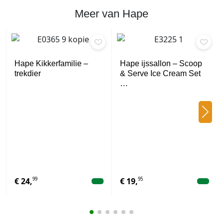
l
Meer van Hape
Hape Kikkerfamilie –
Hape ijssallon – Scoop
trekdier
& Serve Ice Cream Set
…
99
95
€
24,
€
19,