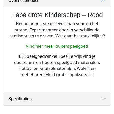
Over het product
s
c
h
Hape grote Kinderschep – Rood
e
Het belangrijkste gereedschap voor op het
p
strand. Experimenteer door in verschillende
5
zandsoorten te graven. Wat gaat het makkelijkst?
5
c
Vind hier meer buitenspeelgoed
m
Bij Speelgoedwinkel Speel je Wijs vind je
-
duurzaam- en houten speelgoed materialen,
R
Hobby- en Knutselmaterialen, Wolvilt en
o
toebehoren. Altijd gratis inpakservice!
o
d
a
a
n
Specificaties
t
a