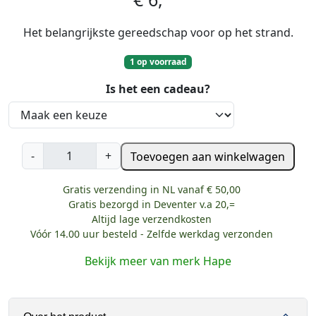
Het belangrijkste gereedschap voor op het strand.
1 op voorraad
Is het een cadeau?
H
-
+
Toevoegen aan winkelwagen
a
p
Gratis verzending in NL vanaf € 50,00
e
Gratis bezorgd in Deventer v.a 20,=
K
Altijd lage verzendkosten
Vóór 14.00 uur besteld - Zelfde werkdag verzonden
i
n
Bekijk meer van merk Hape
d
e
r