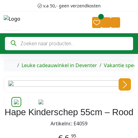
Skip to content
Skip to footer
v.a 50,- geen verzendkosten
Cart
Account
P
r
o
d
u
c
Home
Leuke cadeauwinkel in Deventer
Vakantie spee
t
e
n
z
o
e
k
e
n
Hape Kinderschep 55cm – Rood
Artikelnr.: E4059
95
€
6,