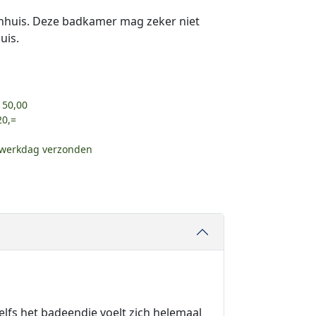
nhuis. Deze badkamer mag zeker niet
uis.
 50,00
20,=
e werkdag verzonden
lfs het badeendje voelt zich helemaal