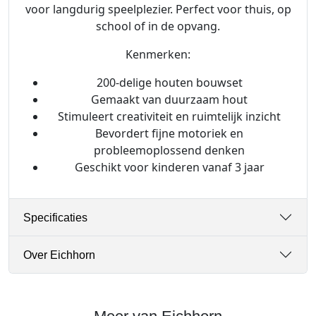
j
voor langdurig speelplezier. Perfect voor thuis, op
e
school of in de opvang.
s
a
Kenmerken:
a
200-delige houten bouwset
n
Gemaakt van duurzaam hout
t
Stimuleert creativiteit en ruimtelijk inzicht
a
Bevordert fijne motoriek en
l
probleemoplossend denken
Geschikt voor kinderen vanaf 3 jaar
Specificaties
Over Eichhorn