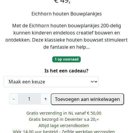
Eichhorn houten Bouwplankjes
Met de Eichhorn houten bouwplankjes 200-delig
kunnen kinderen eindeloos creatief bouwen en
ontdekken. Deze klassieke houten bouwset stimuleert
de fantasie en help…
1 op voorraad
Is het een cadeau?
E
-
+
Toevoegen aan winkelwagen
i
c
Gratis verzending in NL vanaf € 50,00
h
Gratis bezorgd in Deventer v.a 20,=
h
Altijd lage verzendkosten
o
Vóór 14.00 uur besteld - Zelfde werkdag verzonden