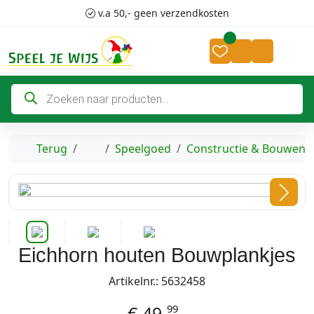
Skip to content
Skip to footer
v.a 50,- geen verzendkosten
Cart
Account
P
r
o
d
u
c
Home
Terug
Speelgoed
Constructie & Bouwen
t
e
n
z
o
e
k
e
n
Eichhorn houten Bouwplankjes
Artikelnr.: 5632458
99
€
49,