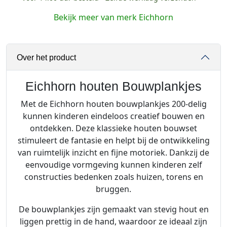
r
Bekijk meer van merk Eichhorn
n
h
Over het product
o
u
t
Eichhorn houten Bouwplankjes
e
Met de Eichhorn houten bouwplankjes 200-delig
n
kunnen kinderen eindeloos creatief bouwen en
B
ontdekken. Deze klassieke houten bouwset
o
stimuleert de fantasie en helpt bij de ontwikkeling
u
van ruimtelijk inzicht en fijne motoriek. Dankzij de
w
eenvoudige vormgeving kunnen kinderen zelf
p
constructies bedenken zoals huizen, torens en
l
bruggen.
a
n
De bouwplankjes zijn gemaakt van stevig hout en
k
liggen prettig in de hand, waardoor ze ideaal zijn