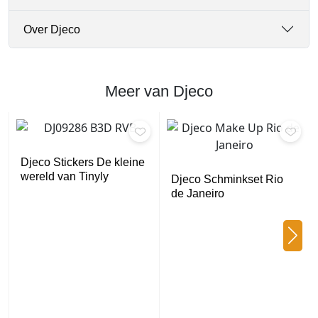
t
a
Over Djeco
l
Meer van Djeco
Djeco Stickers De kleine
wereld van Tinyly
Djeco Schminkset Rio
de Janeiro