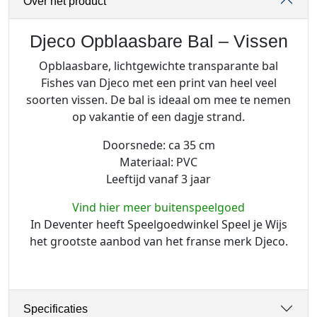
Over het product
a
s
b
Djeco Opblaasbare Bal – Vissen
a
Opblaasbare, lichtgewichte transparante bal
r
Fishes van Djeco met een print van heel veel
e
soorten vissen. De bal is ideaal om mee te nemen
B
op vakantie of een dagje strand.
a
l
Doorsnede: ca 35 cm
-
Materiaal: PVC
V
Leeftijd vanaf 3 jaar
i
Vind hier meer buitenspeelgoed
s
In Deventer heeft Speelgoedwinkel Speel je Wijs
s
het grootste aanbod van het franse merk Djeco.
e
n
a
a
n
Specificaties