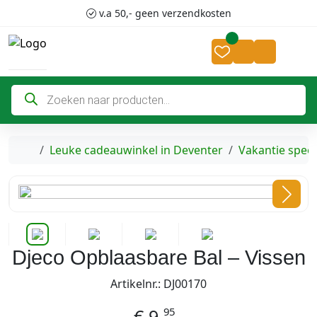
Skip to content
Skip to footer
v.a 50,- geen verzendkosten
Cart
Account
P
r
o
d
u
c
Home
Leuke cadeauwinkel in Deventer
Vakantie spee
t
e
n
z
o
e
k
e
n
Djeco Opblaasbare Bal – Vissen
Artikelnr.: DJ00170
95
€
9,