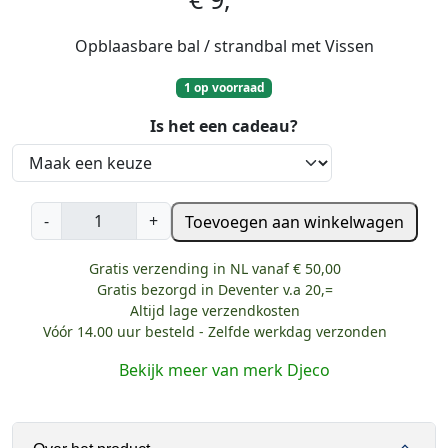
Opblaasbare bal / strandbal met Vissen
1 op voorraad
Is het een cadeau?
D
-
+
Toevoegen aan winkelwagen
j
e
Gratis verzending in NL vanaf € 50,00
c
Gratis bezorgd in Deventer v.a 20,=
o
Altijd lage verzendkosten
Vóór 14.00 uur besteld - Zelfde werkdag verzonden
O
p
Bekijk meer van merk Djeco
b
l
a