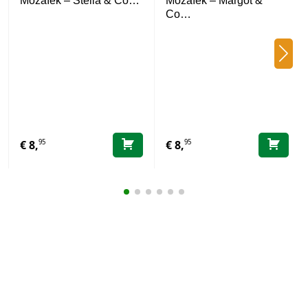
Mozaïek – Stella & Co…
Mozaïek – Margot &
Co…
95
95
€
8,
€
8,