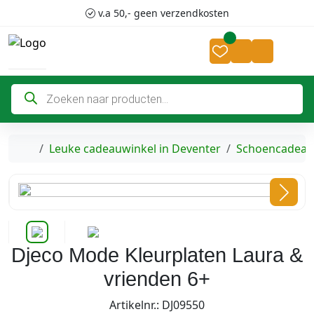
Skip to content
Skip to footer
v.a 50,- geen verzendkosten
Cart
Account
P
r
o
d
u
c
Home
Leuke cadeauwinkel in Deventer
Schoencadeau
t
e
n
z
o
e
k
e
n
Djeco Mode Kleurplaten Laura &
vrienden 6+
Artikelnr.: DJ09550