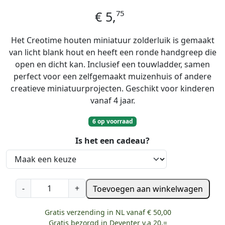
75
€
5,
Het Creotime houten miniatuur zolderluik is gemaakt
van licht blank hout en heeft een ronde handgreep die
open en dicht kan. Inclusief een touwladder, samen
perfect voor een zelfgemaakt muizenhuis of andere
creatieve miniatuurprojecten. Geschikt voor kinderen
vanaf 4 jaar.
6 op voorraad
Is het een cadeau?
C
-
+
Toevoegen aan winkelwagen
r
e
Gratis verzending in NL vanaf € 50,00
o
Gratis bezorgd in Deventer v.a 20,=