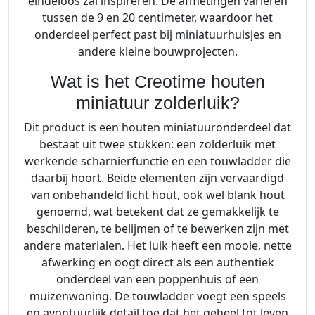
r
eindeloos zal inspireren. De afmetingen variëren
Z
tussen de 9 en 20 centimeter, waardoor het
o
onderdeel perfect past bij miniatuurhuisjes en
l
andere kleine bouwprojecten.
d
Wat is het Creotime houten
e
miniatuur zolderluik?
r
l
Dit product is een houten miniatuuronderdeel dat
u
bestaat uit twee stukken: een zolderluik met
i
werkende scharnierfunctie en een touwladder die
k
daarbij hoort. Beide elementen zijn vervaardigd
e
van onbehandeld licht hout, ook wel blank hout
n
genoemd, wat betekent dat ze gemakkelijk te
T
beschilderen, te belijmen of te bewerken zijn met
o
andere materialen. Het luik heeft een mooie, nette
u
afwerking en oogt direct als een authentiek
w
onderdeel van een poppenhuis of een
l
muizenwoning. De touwladder voegt een speels
a
en avontuurlijk detail toe dat het geheel tot leven