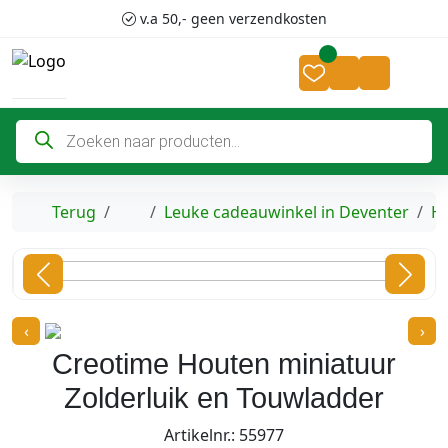
Skip to content
Skip to footer
v.a 50,- geen verzendkosten
Cart
Account
P
r
o
d
u
c
Home
Terug
Leuke cadeauwinkel in Deventer
H
t
e
n
z
o
e
k
‹
›
e
n
Creotime Houten miniatuur
Zolderluik en Touwladder
Artikelnr.: 55977