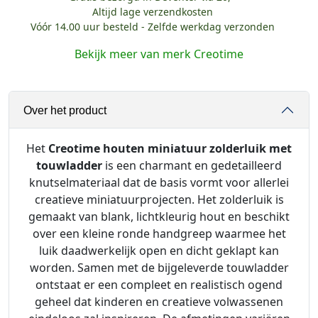
t
Altijd lage verzendkosten
Vóór 14.00 uur besteld - Zelfde werkdag verzonden
i
m
Bekijk meer van merk Creotime
e
H
o
Over het product
u
t
e
Het
Creotime houten miniatuur zolderluik met
n
touwladder
is een charmant en gedetailleerd
m
knutselmateriaal dat de basis vormt voor allerlei
i
creatieve miniatuurprojecten. Het zolderluik is
n
gemaakt van blank, lichtkleurig hout en beschikt
i
over een kleine ronde handgreep waarmee het
a
luik daadwerkelijk open en dicht geklapt kan
t
worden. Samen met de bijgeleverde touwladder
u
ontstaat er een compleet en realistisch ogend
u
geheel dat kinderen en creatieve volwassenen