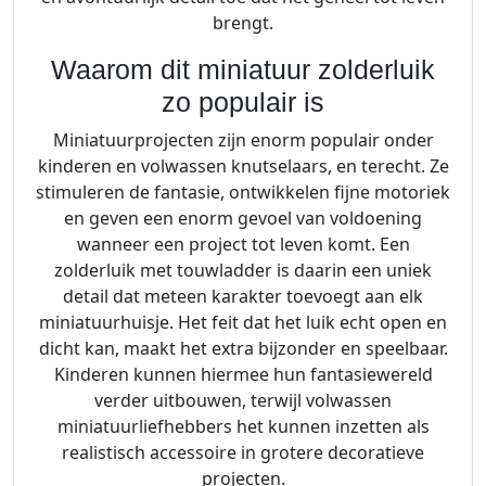
d
brengt.
d
e
Waarom dit miniatuur zolderluik
r
zo populair is
a
a
Miniatuurprojecten zijn enorm populair onder
n
kinderen en volwassen knutselaars, en terecht. Ze
t
stimuleren de fantasie, ontwikkelen fijne motoriek
a
en geven een enorm gevoel van voldoening
l
wanneer een project tot leven komt. Een
zolderluik met touwladder is daarin een uniek
detail dat meteen karakter toevoegt aan elk
miniatuurhuisje. Het feit dat het luik echt open en
dicht kan, maakt het extra bijzonder en speelbaar.
Kinderen kunnen hiermee hun fantasiewereld
verder uitbouwen, terwijl volwassen
miniatuurliefhebbers het kunnen inzetten als
realistisch accessoire in grotere decoratieve
projecten.