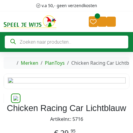
Skip to content
Skip to footer
v.a 50,- geen verzendkosten
Cart
Account
P
r
o
d
u
c
Home
Merken
PlanToys
Chicken Racing Car Lichtbl
t
e
n
z
o
e
k
e
n
Chicken Racing Car Lichtblauw
Artikelnr.: 5716
95
€
29,