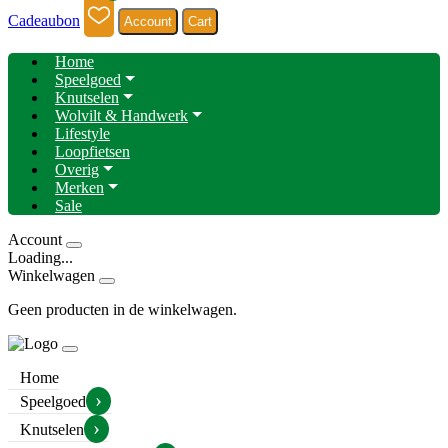
Cadeaubon
Account
Cart
Home
Speelgoed
Knutselen
Wolvilt & Handwerk
Lifestyle
Loopfietsen
Overig
Merken
Sale
Account
Loading...
Winkelwagen
Geen producten in de winkelwagen.
Home
›
Speelgoed
›
Knutselen