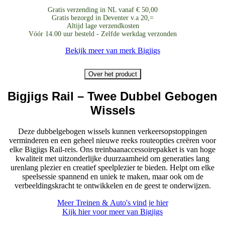
-
Gratis verzending in NL vanaf € 50,00
Twee
Gratis bezorgd in Deventer v.a 20,=
Dubbel
Altijd lage verzendkosten
Gebogen
Vóór 14.00 uur besteld - Zelfde werkdag verzonden
Wissels
aantal
Bekijk meer van merk Bigjigs
Over het product
Bigjigs Rail – Twee Dubbel Gebogen
Wissels
Deze dubbelgebogen wissels kunnen verkeersopstoppingen
verminderen en een geheel nieuwe reeks routeopties creëren voor
elke Bigjigs Rail-reis. Ons treinbaanaccessoirepakket is van hoge
kwaliteit met uitzonderlijke duurzaamheid om generaties lang
urenlang plezier en creatief speelplezier te bieden. Helpt om elke
speelsessie spannend en uniek te maken, maar ook om de
verbeeldingskracht te ontwikkelen en de geest te onderwijzen.
Meer Treinen & Auto's vind je hier
Kijk hier voor meer van Bigjigs