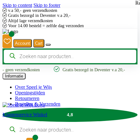
Skip to content
Skip to footer
v.a 50,- geen verzendkosten
Gratis bezorgd in Deventer v.a 20,-
Altijd lage verzendkosten
Voor 14.00 besteld = zelfde dag verzonden
Account
Cart
Producten
zoeken
,- geen verzendkosten
Gratis bezorgd in Deventer v.a 20,-
Informatie
Over Speel je Wijs
Openingstijden
Retourneren
Bestellen & Verzenden
Klantenservice
Winkel
4,8
Producten
zoeken