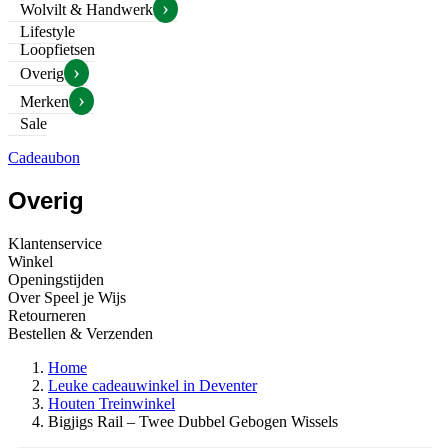
›
Wolvilt & Handwerk
Lifestyle
Loopfietsen
›
Overig
›
Merken
Sale
Cadeaubon
Overig
Klantenservice
Winkel
Openingstijden
Over Speel je Wijs
Retourneren
Bestellen & Verzenden
Home
Leuke cadeauwinkel in Deventer
Houten Treinwinkel
Bigjigs Rail – Twee Dubbel Gebogen Wissels