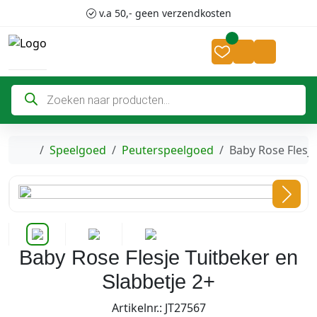
Skip to content
Skip to footer
v.a 50,- geen verzendkosten
Cart
Account
P
r
o
d
u
c
Home
Speelgoed
Peuterspeelgoed
Baby Rose Flesje
t
e
n
z
o
e
k
e
n
Baby Rose Flesje Tuitbeker en
Slabbetje 2+
Artikelnr.: JT27567