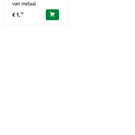
van metaal
95
€
1,