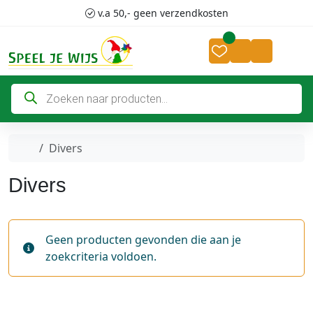
Skip to content
Skip to footer
v.a 50,- geen verzendkosten
Cart
Account
P
r
o
d
u
c
Home
Divers
t
e
n
Divers
z
o
e
k
e
Geen producten gevonden die aan je
n
zoekcriteria voldoen.