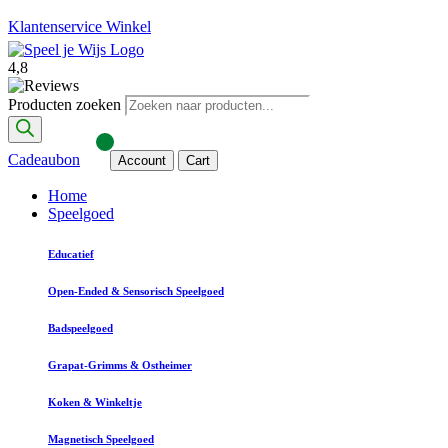
Klantenservice
Winkel
4,8
Producten zoeken
Cadeaubon
Account
Cart
Home
Speelgoed
Educatief
Open-Ended & Sensorisch Speelgoed
Badspeelgoed
Grapat-Grimms & Ostheimer
Koken & Winkeltje
Magnetisch Speelgoed