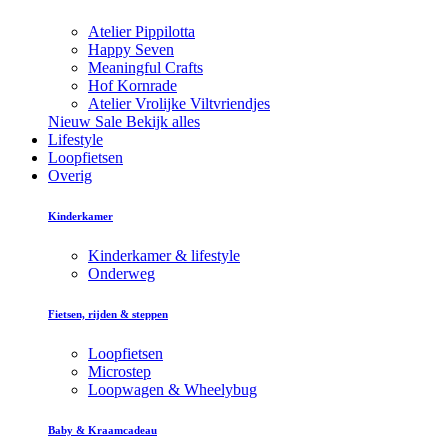
Atelier Pippilotta
Happy Seven
Meaningful Crafts
Hof Kornrade
Atelier Vrolijke Viltvriendjes
Nieuw
Sale
Bekijk alles
Lifestyle
Loopfietsen
Overig
Kinderkamer
Kinderkamer & lifestyle
Onderweg
Fietsen, rijden & steppen
Loopfietsen
Microstep
Loopwagen & Wheelybug
Baby & Kraamcadeau