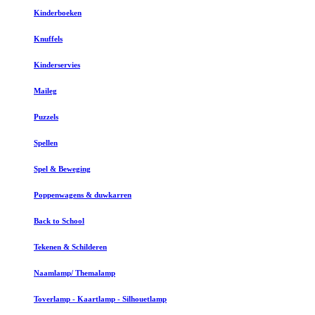
Kinderboeken
Knuffels
Kinderservies
Maileg
Puzzels
Spellen
Spel & Beweging
Poppenwagens & duwkarren
Back to School
Tekenen & Schilderen
Naamlamp/ Themalamp
Toverlamp - Kaartlamp - Silhouetlamp