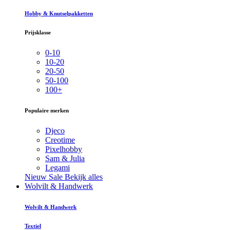
Hobby & Knutselpakketten
Prijsklasse
0-10
10-20
20-50
50-100
100+
Populaire merken
Djeco
Creotime
Pixelhobby
Sam & Julia
Legami
Nieuw
Sale
Bekijk alles
Wolvilt & Handwerk
Wolvilt & Handwerk
Textiel