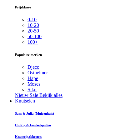
Prijsklasse
0-10
10-20
20-50
50-100
100+
Populaire merken
Djeco
Ostheimer
Hape
Moses
Siku
Nieuw
Sale
Bekijk alles
Knutselen
Sam & Julia (Muizenhuis)
Hobby & knutselspullen
Knutselpakketten