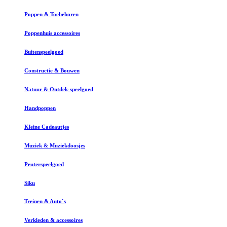
Poppen & Toebehoren
Poppenhuis accessoires
Buitenspeelgoed
Constructie & Bouwen
Natuur & Ontdek-speelgoed
Handpoppen
Kleine Cadeautjes
Muziek & Muziekdoosjes
Peuterspeelgoed
Siku
Treinen & Auto`s
Verkleden & accessoires