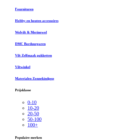
Fournituren
Hobby-en houten accessoires
Wolvilt & Merinowol
DMC Borduurgaren
Vilt Zelfmaak pakketten
Viltwinkel
Materialen Zonnekindpop
Prijsklasse
0-10
10-20
20-50
50-100
100+
Populaire merken