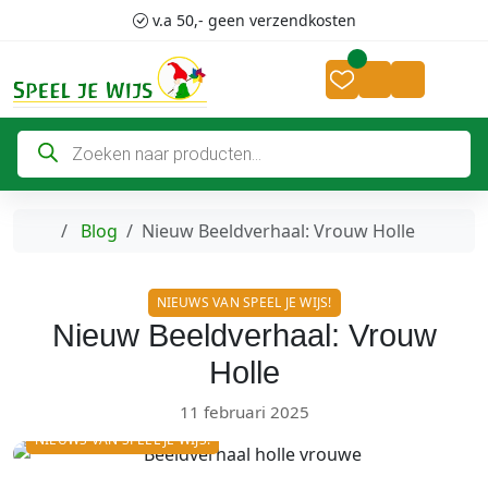
Skip to content
Skip to footer
v.a 50,- geen verzendkosten
Cart
Account
P
r
o
d
u
c
Home
Blog
Nieuw Beeldverhaal: Vrouw Holle
t
e
n
z
NIEUWS VAN SPEEL JE WIJS!
o
e
Nieuw Beeldverhaal: Vrouw
k
e
Holle
n
11 februari 2025
NIEUWS VAN SPEEL JE WIJS!