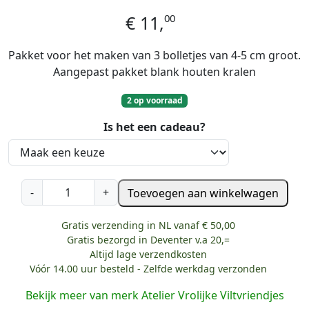
00
€
11,
Pakket voor het maken van 3 bolletjes van 4-5 cm groot.
Aangepast pakket blank houten kralen
2 op voorraad
Is het een cadeau?
V
-
+
Toevoegen aan winkelwagen
r
o
Gratis verzending in NL vanaf € 50,00
l
Gratis bezorgd in Deventer v.a 20,=
i
Altijd lage verzendkosten
Vóór 14.00 uur besteld - Zelfde werkdag verzonden
j
k
Bekijk meer van merk Atelier Vrolijke Viltvriendjes
e