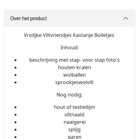
V
i
Over het product
l
t
v
Vrolijke Viltvriendjes Kastanje Bolletjes
r
Inhoud:
i
e
beschrijving met stap- voor stap foto's
n
houten kralen
d
wolballen
j
sprookjeswolvilt
e
s
Nog nodig:
K
hout of textiellijm
a
viltnaald
s
naaigerei
t
splijg
a
garen