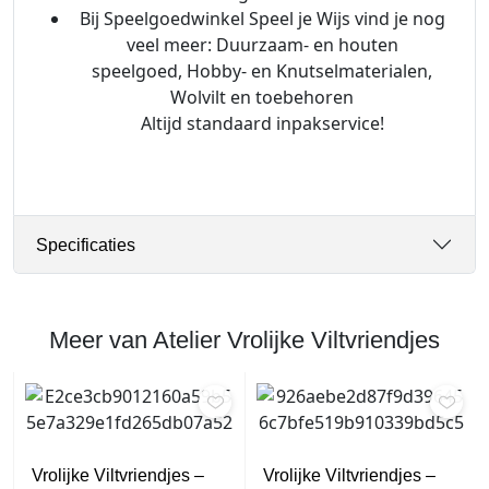
n
Bij Speelgoedwinkel Speel je Wijs vind je nog
j
veel meer: ​​Duurzaam- en houten
e
speelgoed, Hobby- en Knutselmaterialen,
B
Wolvilt en toebehoren
o
Altijd standaard inpakservice!
l
l
e
t
j
Specificaties
e
s
a
Meer van Atelier Vrolijke Viltvriendjes
a
n
t
a
l
Vrolijke Viltvriendjes –
Vrolijke Viltvriendjes –