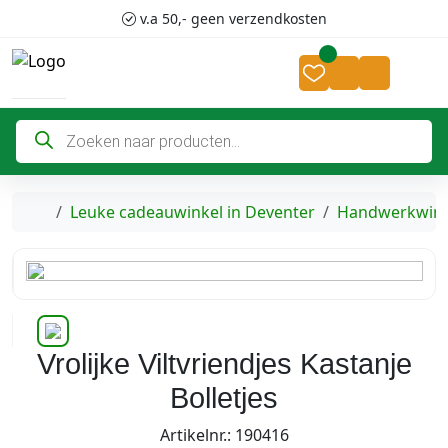
Skip to content
Skip to footer
v.a 50,- geen verzendkosten
Cart
Account
P
r
o
d
u
c
Home
Leuke cadeauwinkel in Deventer
Handwerkwink
t
e
n
z
o
e
k
e
n
Vrolijke Viltvriendjes Kastanje
Bolletjes
Artikelnr.: 190416