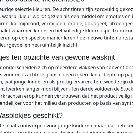
n
urige selectie kleuren. De acht tinten zijn zorgvuldig geko
-
, waarbij kleur wordt gezien als een middel om emoties en i
W
ren: karmijnrood, vermiljoen, oranje, goudgeel, citroengee
a
e palet waarmee kinderen het volledige kleurenspectrum ku
l
en op een speelse manier leren hoe nieuwe tinten ontstaan
d
eurgevoel en het ruimtelijk inzicht.
o
r
jes ten opzichte van gewone waskrijt
f
mar onderscheiden zich op meerdere vlakken van conventio
A
as voor een zachtere glans en een rijkere kleurdiepte op pap
s
n, wat jonge kinderen als prettig ervaren. Ten tweede zijn 
s
unstwerken langer mooi blijven. Ten derde voldoen de Sto
o
erkrachten erop kunnen vertrouwen dat het product veilig i
r
iendelijker voor het milieu dan producten op basis van synt
t
i
Wasblokjes geschikt?
m
te plaats ontworpen voor jonge kinderen, maar dat betekent
e
 kleuters profiteren van de stevige, handvriendelijke vorm 