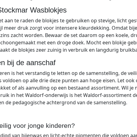
Stockmar Wasblokjes
et aan te raden de blokjes te gebruiken op stevige, licht g
wijl meer druk zorgt voor intensere kleurdekking. Omdat bij
zins zacht worden. Bewaar de set daarom op een koele, drog
choongemaakt met een droge doek. Mocht een blokje gebr
akt de blokjes zeer zuinig in verbruik en langdurig bruikba
en bij de aanschaf
ren is het verstandig te letten op de samenstelling, de veili
voldoen op alle drie deze punten aan hoge eisen. Let ook o
pakket of als aanvulling op een bestaand assortiment. Wil je
bruik in het Waldorf-onderwijs is het Waldorf-assortiment 
en de pedagogische achtergrond van de samenstelling.
ilig voor jonge kinderen?
rdigd van bijenwas en licht-echte pigmenten die voldoen a