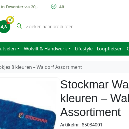
 Deventer v.a 20,-
Altijd lage verzendkosten
Vo
P
4,8
r
o
d
u
c
utselen
Wolvilt & Handwerk
Lifestyle
Loopfietsen
t
e
n
z
kjes 8 kleuren – Waldorf Assortiment
o
e
k
Stockmar Was
e
n
kleuren – Wal
Assortiment
Artikelnr.: 85034001