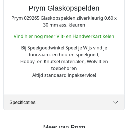
p
Prym Glaskopspelden
e
Prym 029265 Glaskopspelden zilverkleurig 0,60 x
l
30 mm ass. kleuren
d
e
Vind hier nog meer Vilt- en Handwerkartikelen
n
a
Bij Speelgoedwinkel Speel je Wijs vind je
a
duurzaam- en houten speelgoed,
n
Hobby- en Knutsel materialen, Wolvilt en
t
toebehoren
a
Altijd standaard inpakservice!
l
Specificaties
Meer van Prym