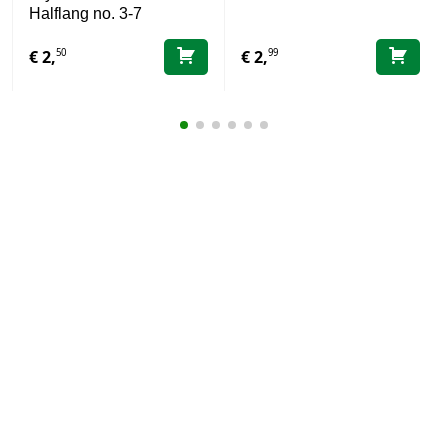
Halflang no. 3-7
50
99
€
2,
€
2,