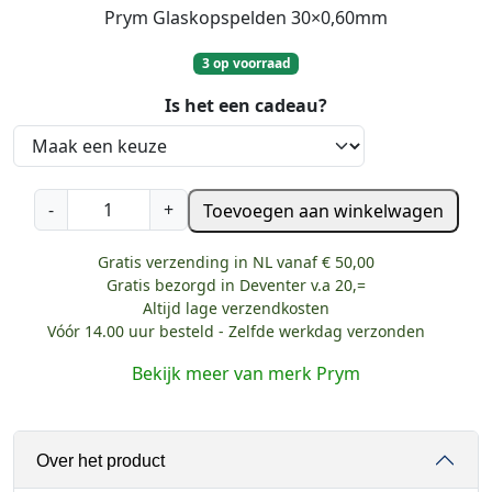
Prym Glaskopspelden 30×0,60mm
3 op voorraad
Is het een cadeau?
P
-
+
Toevoegen aan winkelwagen
r
y
Gratis verzending in NL vanaf € 50,00
m
Gratis bezorgd in Deventer v.a 20,=
G
Altijd lage verzendkosten
l
Vóór 14.00 uur besteld - Zelfde werkdag verzonden
a
Bekijk meer van merk Prym
s
k
o
Over het product
p
s