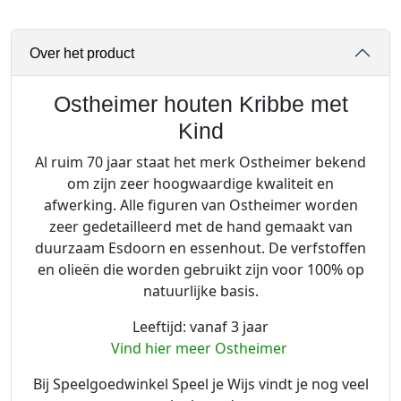
r
h
Over het product
o
u
t
Ostheimer houten Kribbe met
e
Kind
n
Al ruim 70 jaar staat het merk Ostheimer bekend
K
om zijn zeer hoogwaardige kwaliteit en
r
afwerking. Alle figuren van Ostheimer worden
i
zeer gedetailleerd met de hand gemaakt van
b
duurzaam Esdoorn en essenhout. De verfstoffen
b
en olieën die worden gebruikt zijn voor 100% op
e
natuurlijke basis.
m
e
Leeftijd: vanaf 3 jaar
t
Vind hier meer Ostheimer
K
i
Bij Speelgoedwinkel Speel je Wijs vindt je nog veel
n