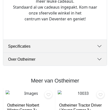
meer leuke cadeaus.
d
Standaard al uw cadeaus ingepakt. Kom naar
a
onze sfeervolle winkel in het
a
centrum van Deventer en geniet!
n
t
a
l
Specificaties
Over Ostheimer
Meer van Ostheimer
Ostheimer Norbert
Ostheimer Tractor Driver