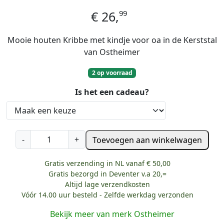
99
€
26,
Mooie houten Kribbe met kindje voor oa in de Kerststal
van Ostheimer
2 op voorraad
Is het een cadeau?
O
-
+
Toevoegen aan winkelwagen
s
t
Gratis verzending in NL vanaf € 50,00
h
Gratis bezorgd in Deventer v.a 20,=
e
Altijd lage verzendkosten
i
Vóór 14.00 uur besteld - Zelfde werkdag verzonden
m
Bekijk meer van merk Ostheimer
e