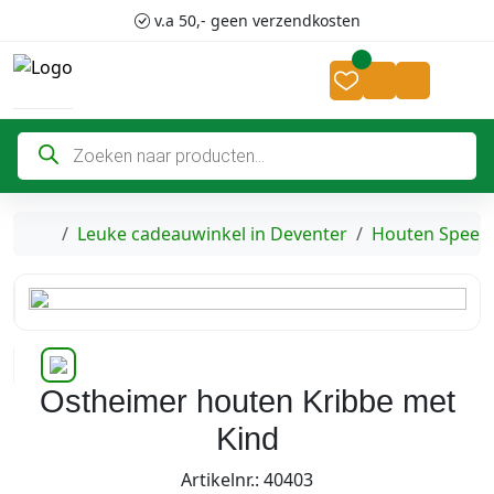
Skip to content
Skip to footer
v.a 50,- geen verzendkosten
Cart
Account
P
r
o
d
u
c
Home
Leuke cadeauwinkel in Deventer
Houten Speel
t
e
n
z
o
e
k
e
n
Ostheimer houten Kribbe met
Kind
Artikelnr.: 40403