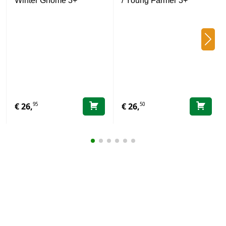
Winter Gnome 3+
/ Young Farmer 3+
95
50
€
26,
€
26,