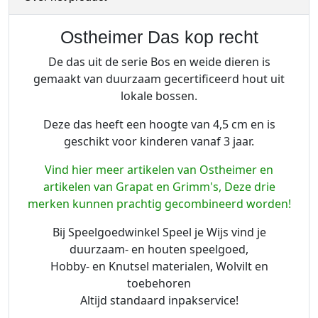
s
k
Ostheimer Das kop recht
o
De das uit de serie Bos en weide dieren is
p
gemaakt van duurzaam gecertificeerd hout uit
r
lokale bossen.
e
c
Deze das heeft een hoogte van 4,5 cm en is
h
geschikt voor kinderen vanaf 3 jaar.
t
a
Vind hier meer artikelen van Ostheimer en
a
artikelen van Grapat en Grimm's, Deze drie
n
merken kunnen prachtig gecombineerd worden!
t
Bij Speelgoedwinkel Speel je Wijs vind je
a
duurzaam- en houten speelgoed,
l
Hobby- en Knutsel materialen, Wolvilt en
toebehoren
Altijd standaard inpakservice!