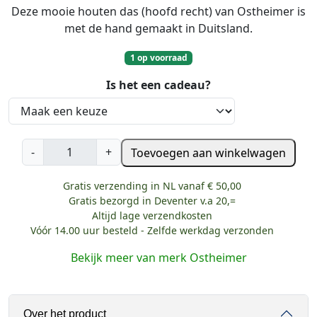
Deze mooie houten das (hoofd recht) van Ostheimer is
met de hand gemaakt in Duitsland.
1 op voorraad
Is het een cadeau?
O
-
+
Toevoegen aan winkelwagen
s
t
Gratis verzending in NL vanaf € 50,00
h
Gratis bezorgd in Deventer v.a 20,=
e
Altijd lage verzendkosten
i
Vóór 14.00 uur besteld - Zelfde werkdag verzonden
m
Bekijk meer van merk Ostheimer
e
r
D
Over het product
a