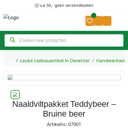
Skip to content
Skip to footer
v.a 50,- geen verzendkosten
Cart
Account
P
r
o
d
u
c
Home
Leuke cadeauwinkel in Deventer
Handwerkwink
t
e
n
z
o
e
k
e
n
Naaldviltpakket Teddybeer –
Bruine beer
Artikelnr.: 07001