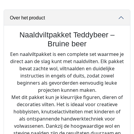
t
p
Over het product
a
k
k
Naaldviltpakket Teddybeer –
e
Bruine beer
t
Een naalviltpakket is een complete set waarmee je
T
direct aan de slag kunt met naaldvilten. Elk pakket
e
bevat zachte wol, viltnaalden en duidelijke
d
instructies in engels of duits, zodat zowel
d
beginners als gevorderden eenvoudig leuke
y
projecten kunnen maken.
b
Met dit pakket kun je kleurrijke figuren, dieren of
e
decoraties vilten. Het is ideaal voor creatieve
e
hobbyisten, knutselactiviteiten met kinderen of
r
als ontspannende handwerktechniek voor
-
volwassenen. Dankzij de hoogwaardige wol en
B
stevige naalden zijn de resultaten duurzaam en