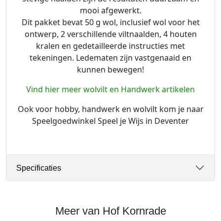
r
mooi afgewerkt.
u
Dit pakket bevat 50 g wol, inclusief wol voor het
i
ontwerp, 2 verschillende viltnaalden, 4 houten
n
kralen en gedetailleerde instructies met
e
tekeningen. Ledematen zijn vastgenaaid en
b
kunnen bewegen!
e
e
Vind hier meer wolvilt en Handwerk artikelen
r
a
Ook voor hobby, handwerk en wolvilt kom je naar
a
Speelgoedwinkel Speel je Wijs in Deventer
n
t
a
l
Specificaties
Meer van Hof Kornrade