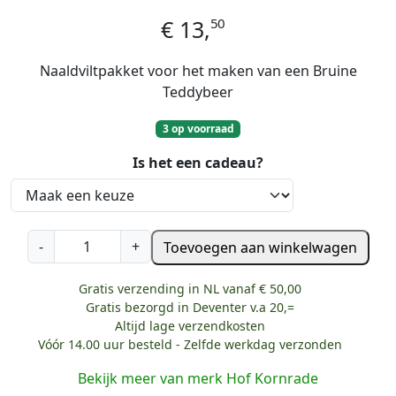
50
€
13,
Naaldviltpakket voor het maken van een Bruine
Teddybeer
3 op voorraad
Is het een cadeau?
N
-
+
Toevoegen aan winkelwagen
a
a
Gratis verzending in NL vanaf € 50,00
l
Gratis bezorgd in Deventer v.a 20,=
d
Altijd lage verzendkosten
Vóór 14.00 uur besteld - Zelfde werkdag verzonden
v
i
Bekijk meer van merk Hof Kornrade
l