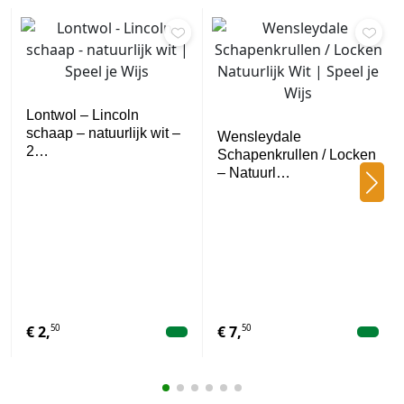
Lontwol – Lincoln
schaap – natuurlijk wit –
Wensleydale
2…
Schapenkrullen / Locken
– Natuurl…
50
50
€
2,
€
7,