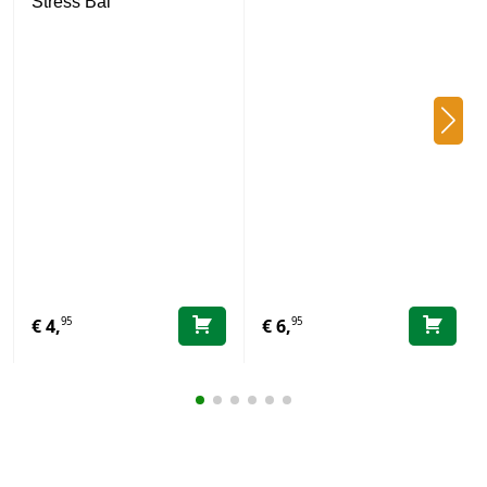
Stress Bal
95
95
€
4,
€
6,