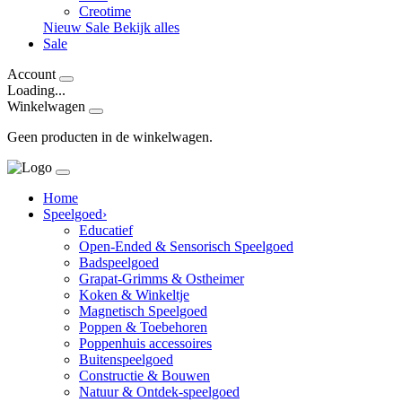
Creotime
Nieuw
Sale
Bekijk alles
Sale
Account
Loading...
Winkelwagen
Geen producten in de winkelwagen.
Home
Speelgoed
›
Educatief
Open-Ended & Sensorisch Speelgoed
Badspeelgoed
Grapat-Grimms & Ostheimer
Koken & Winkeltje
Magnetisch Speelgoed
Poppen & Toebehoren
Poppenhuis accessoires
Buitenspeelgoed
Constructie & Bouwen
Natuur & Ontdek-speelgoed