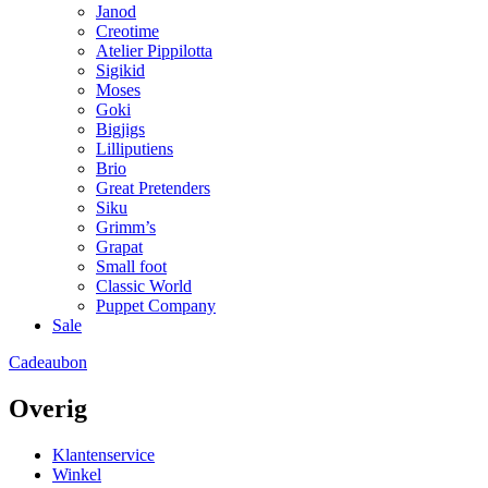
Janod
Creotime
Atelier Pippilotta
Sigikid
Moses
Goki
Bigjigs
Lilliputiens
Brio
Great Pretenders
Siku
Grimm’s
Grapat
Small foot
Classic World
Puppet Company
Sale
Cadeaubon
Overig
Klantenservice
Winkel