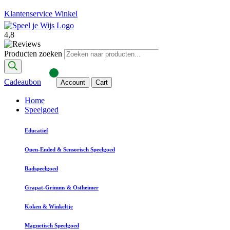
Klantenservice
Winkel
4,8
Producten zoeken
Cadeaubon
Account
Cart
Home
Speelgoed
Educatief
Open-Ended & Sensorisch Speelgoed
Badspeelgoed
Grapat-Grimms & Ostheimer
Koken & Winkeltje
Magnetisch Speelgoed