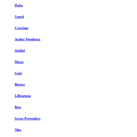
Haba
Janod
Creotime
Atelier Pippilotta
Sigikid
Moses
Goki
Bigjigs
Lilliputiens
Brio
Great Pretenders
Siku