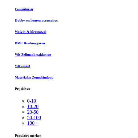
Fournituren
Hobby-en houten accessoires
Wolvilt & Merinowol
DMC Borduurgaren
Vilt Zelfmaak pakketten
Viltwinkel
Materialen Zonnekindpop
Prijsklasse
0-10
10-20
20-50
50-100
100+
Populaire merken