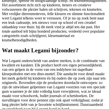
kleurrijke, speelse en hoogwaardige schrijf- en tekenbenodigdheden.
Het assortiment richt zich op kinderen, tieners en creatieve
volwassenen die plezier halen uit schrijven, tekenen en knutselen.
Met vrolijke dierenmotieven, felle kleuren en slimme functionaliteit
weet Legami telkens weer te verrassen. Of je nu op zoek bent naar
een leuk cadeautje, iets nieuws voor op school of een creatief
uitlaatklep voor thuis: bij dit merk vind je altijd iets dat past. Het
totale aanbod telt bijna honderd producten, verdeeld over populaire
categorieën zoals schrijfgerei, kleurmateriaal en
knutselbenodigdheden.
Wat maakt Legami bijzonder?
Wat Legami onderscheidt van andere merken, is de combinatie van
kwaliteit en karakter. Elk product heeft een eigen persoonlijkheid,
van een gelpen in de vorm van een teddybeer tot stapelbare
kleurpotloden met een dino-motief. Die aandacht voor detail maakt
het merk geliefd bij kinderen én bij ouders die op zoek zijn naar iets
origineels. Bovendien zijn de producten doordacht ontworpen: zo
zijn de uitwisbare gelpennen van Legami voorzien van een speciale
gum waarmee je de inkt volledig kunt verwijderen, wat ze ideaal
maakt voor schoolwerk, bullet journals of schetsboeken. De
navullingen voor deze pennen zijn ook apart verkrijgbaar, zodat je
lang plezier hebt van je favoriete schrijfinstrument. Duurzaamheid
en speelsheid gaan bij Legami hand in hand.