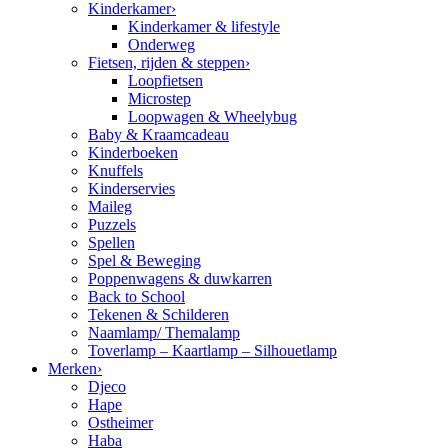
Kinderkamer
›
Kinderkamer & lifestyle
Onderweg
Fietsen, rijden & steppen
›
Loopfietsen
Microstep
Loopwagen & Wheelybug
Baby & Kraamcadeau
Kinderboeken
Knuffels
Kinderservies
Maileg
Puzzels
Spellen
Spel & Beweging
Poppenwagens & duwkarren
Back to School
Tekenen & Schilderen
Naamlamp/ Themalamp
Toverlamp – Kaartlamp – Silhouetlamp
Merken
›
Djeco
Hape
Ostheimer
Haba