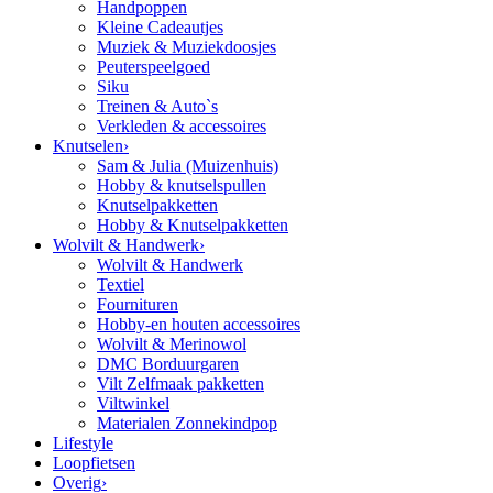
Handpoppen
Kleine Cadeautjes
Muziek & Muziekdoosjes
Peuterspeelgoed
Siku
Treinen & Auto`s
Verkleden & accessoires
Knutselen
›
Sam & Julia (Muizenhuis)
Hobby & knutselspullen
Knutselpakketten
Hobby & Knutselpakketten
Wolvilt & Handwerk
›
Wolvilt & Handwerk
Textiel
Fournituren
Hobby-en houten accessoires
Wolvilt & Merinowol
DMC Borduurgaren
Vilt Zelfmaak pakketten
Viltwinkel
Materialen Zonnekindpop
Lifestyle
Loopfietsen
Overig
›