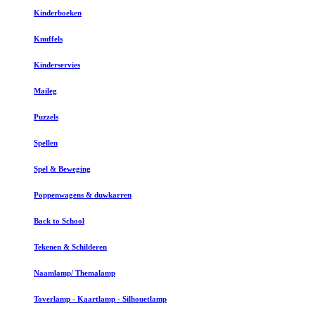
Kinderboeken
Knuffels
Kinderservies
Maileg
Puzzels
Spellen
Spel & Beweging
Poppenwagens & duwkarren
Back to School
Tekenen & Schilderen
Naamlamp/ Themalamp
Toverlamp - Kaartlamp - Silhouetlamp