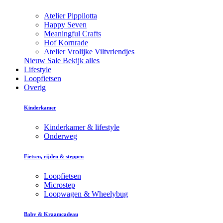
Atelier Pippilotta
Happy Seven
Meaningful Crafts
Hof Kornrade
Atelier Vrolijke Viltvriendjes
Nieuw
Sale
Bekijk alles
Lifestyle
Loopfietsen
Overig
Kinderkamer
Kinderkamer & lifestyle
Onderweg
Fietsen, rijden & steppen
Loopfietsen
Microstep
Loopwagen & Wheelybug
Baby & Kraamcadeau