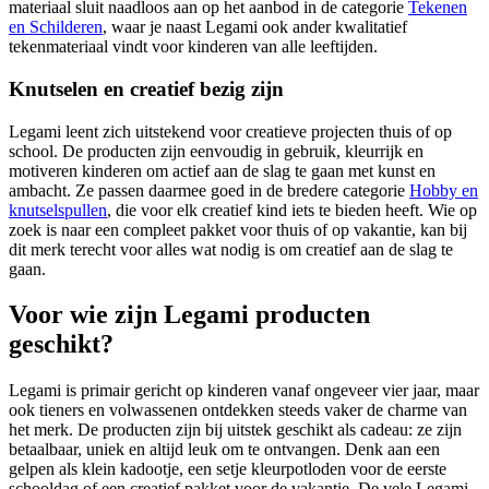
materiaal sluit naadloos aan op het aanbod in de categorie
Tekenen
en Schilderen
, waar je naast Legami ook ander kwalitatief
tekenmateriaal vindt voor kinderen van alle leeftijden.
Knutselen en creatief bezig zijn
Legami leent zich uitstekend voor creatieve projecten thuis of op
school. De producten zijn eenvoudig in gebruik, kleurrijk en
motiveren kinderen om actief aan de slag te gaan met kunst en
ambacht. Ze passen daarmee goed in de bredere categorie
Hobby en
knutselspullen
, die voor elk creatief kind iets te bieden heeft. Wie op
zoek is naar een compleet pakket voor thuis of op vakantie, kan bij
dit merk terecht voor alles wat nodig is om creatief aan de slag te
gaan.
Voor wie zijn Legami producten
geschikt?
Legami is primair gericht op kinderen vanaf ongeveer vier jaar, maar
ook tieners en volwassenen ontdekken steeds vaker de charme van
het merk. De producten zijn bij uitstek geschikt als cadeau: ze zijn
betaalbaar, uniek en altijd leuk om te ontvangen. Denk aan een
gelpen als klein kadootje, een setje kleurpotloden voor de eerste
schooldag of een creatief pakket voor de vakantie. De vele Legami