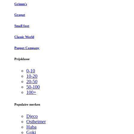
Grimm's
Grapat
Small foot
Classic World
Puppet Company
Prijsklasse
0-10
10-20
20-50
50-100
100+
Populaire merken
Djeco
Ostheimer
Haba
Goki