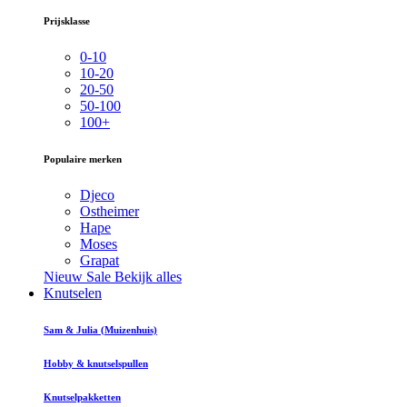
Prijsklasse
0-10
10-20
20-50
50-100
100+
Populaire merken
Djeco
Ostheimer
Hape
Moses
Grapat
Nieuw
Sale
Bekijk alles
Knutselen
Sam & Julia (Muizenhuis)
Hobby & knutselspullen
Knutselpakketten