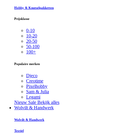
Hobby & Knutselpakketten
Prijsklasse
0-10
10-20
20-50
50-100
100+
Populaire merken
Djeco
Creotime
Pixelhobby
Sam & Julia
Legami
Nieuw
Sale
Bekijk alles
Wolvilt & Handwerk
Wolvilt & Handwerk
Textiel