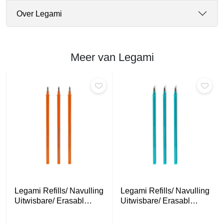
k
Over Legami
a
a
n
t
Meer van Legami
a
l
Legami Refills/ Navulling
Legami Refills/ Navulling
Uitwisbare/ Erasabl…
Uitwisbare/ Erasabl…