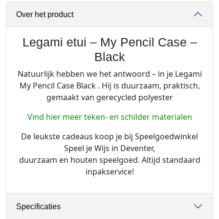
i
Over het product
-
M
y
Legami etui – My Pencil Case –
P
Black
e
Natuurlijk hebben we het antwoord – in je Legami
n
My Pencil Case Black . Hij is duurzaam, praktisch,
c
gemaakt van gerecycled polyester
i
l
Vind hier meer teken- en schilder materialen
C
a
De leukste cadeaus koop je bij Speelgoedwinkel
s
Speel je Wijs in Deventer,
e
duurzaam en houten speelgoed. Altijd standaard
-
inpakservice!
B
l
a
Specificaties
c