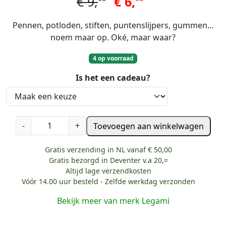
€
9,
€
6,
Pennen, potloden, stiften, puntenslijpers, gummen…
noem maar op. Oké, maar waar?
4 op voorraad
Is het een cadeau?
L
-
+
Toevoegen aan winkelwagen
e
g
Gratis verzending in NL vanaf € 50,00
a
Gratis bezorgd in Deventer v.a 20,=
m
Altijd lage verzendkosten
i
Vóór 14.00 uur besteld - Zelfde werkdag verzonden
e
Bekijk meer van merk Legami
t
u