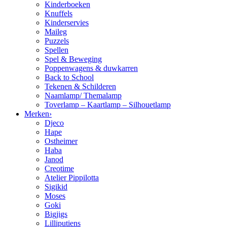
Kinderboeken
Knuffels
Kinderservies
Maileg
Puzzels
Spellen
Spel & Beweging
Poppenwagens & duwkarren
Back to School
Tekenen & Schilderen
Naamlamp/ Themalamp
Toverlamp – Kaartlamp – Silhouetlamp
Merken
›
Djeco
Hape
Ostheimer
Haba
Janod
Creotime
Atelier Pippilotta
Sigikid
Moses
Goki
Bigjigs
Lilliputiens