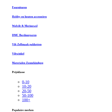
Fournituren
Hobby-en houten accessoires
Wolvilt & Merinowol
DMC Borduurgaren
Vilt Zelfmaak pakketten
Viltwinkel
Materialen Zonnekindpop
Prijsklasse
0-10
10-20
20-50
50-100
100+
Populaire merken