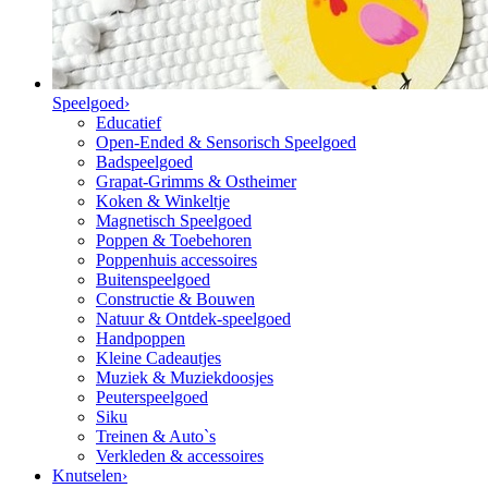
Speelgoed
›
Educatief
Open-Ended & Sensorisch Speelgoed
Badspeelgoed
Grapat-Grimms & Ostheimer
Koken & Winkeltje
Magnetisch Speelgoed
Poppen & Toebehoren
Poppenhuis accessoires
Buitenspeelgoed
Constructie & Bouwen
Natuur & Ontdek-speelgoed
Handpoppen
Kleine Cadeautjes
Muziek & Muziekdoosjes
Peuterspeelgoed
Siku
Treinen & Auto`s
Verkleden & accessoires
Knutselen
›