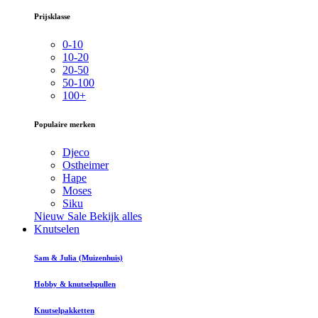
Prijsklasse
0-10
10-20
20-50
50-100
100+
Populaire merken
Djeco
Ostheimer
Hape
Moses
Siku
Nieuw
Sale
Bekijk alles
Knutselen
Sam & Julia (Muizenhuis)
Hobby & knutselspullen
Knutselpakketten