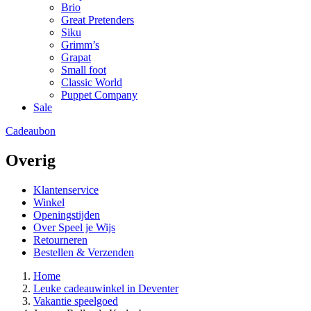
Brio
Great Pretenders
Siku
Grimm’s
Grapat
Small foot
Classic World
Puppet Company
Sale
Cadeaubon
Overig
Klantenservice
Winkel
Openingstijden
Over Speel je Wijs
Retourneren
Bestellen & Verzenden
Home
Leuke cadeauwinkel in Deventer
Vakantie speelgoed