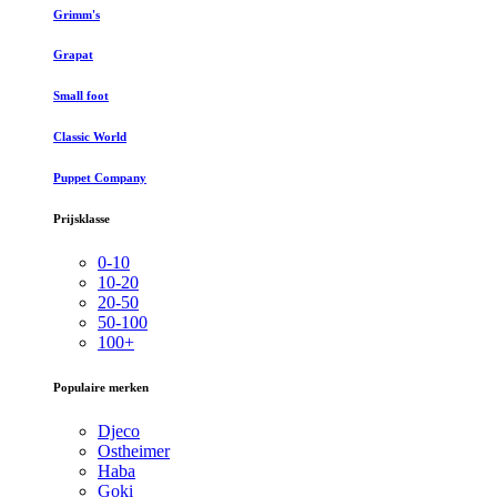
Grimm's
Grapat
Small foot
Classic World
Puppet Company
Prijsklasse
0-10
10-20
20-50
50-100
100+
Populaire merken
Djeco
Ostheimer
Haba
Goki