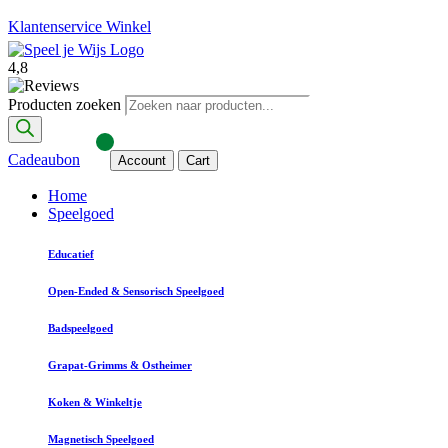
Klantenservice
Winkel
4,8
Producten zoeken
Cadeaubon
Account
Cart
Home
Speelgoed
Educatief
Open-Ended & Sensorisch Speelgoed
Badspeelgoed
Grapat-Grimms & Ostheimer
Koken & Winkeltje
Magnetisch Speelgoed