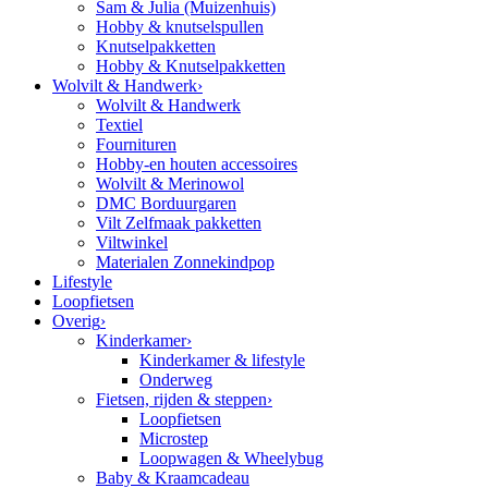
Sam & Julia (Muizenhuis)
Hobby & knutselspullen
Knutselpakketten
Hobby & Knutselpakketten
Wolvilt & Handwerk
›
Wolvilt & Handwerk
Textiel
Fournituren
Hobby-en houten accessoires
Wolvilt & Merinowol
DMC Borduurgaren
Vilt Zelfmaak pakketten
Viltwinkel
Materialen Zonnekindpop
Lifestyle
Loopfietsen
Overig
›
Kinderkamer
›
Kinderkamer & lifestyle
Onderweg
Fietsen, rijden & steppen
›
Loopfietsen
Microstep
Loopwagen & Wheelybug
Baby & Kraamcadeau