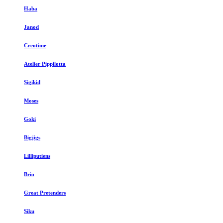
Haba
Janod
Creotime
Atelier Pippilotta
Sigikid
Moses
Goki
Bigjigs
Lilliputiens
Brio
Great Pretenders
Siku