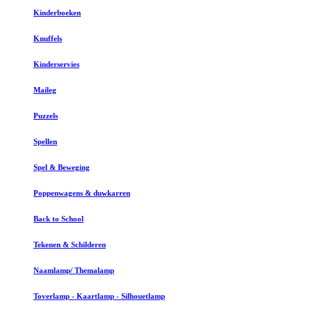
Kinderboeken
Knuffels
Kinderservies
Maileg
Puzzels
Spellen
Spel & Beweging
Poppenwagens & duwkarren
Back to School
Tekenen & Schilderen
Naamlamp/ Themalamp
Toverlamp - Kaartlamp - Silhouetlamp