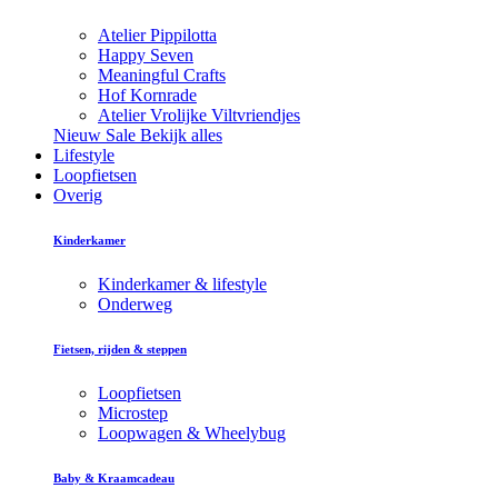
Atelier Pippilotta
Happy Seven
Meaningful Crafts
Hof Kornrade
Atelier Vrolijke Viltvriendjes
Nieuw
Sale
Bekijk alles
Lifestyle
Loopfietsen
Overig
Kinderkamer
Kinderkamer & lifestyle
Onderweg
Fietsen, rijden & steppen
Loopfietsen
Microstep
Loopwagen & Wheelybug
Baby & Kraamcadeau