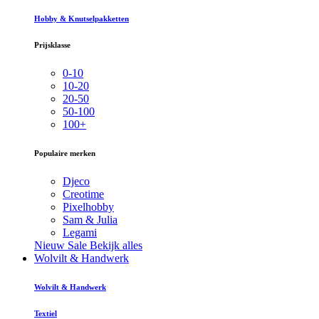
Hobby & Knutselpakketten
Prijsklasse
0-10
10-20
20-50
50-100
100+
Populaire merken
Djeco
Creotime
Pixelhobby
Sam & Julia
Legami
Nieuw
Sale
Bekijk alles
Wolvilt & Handwerk
Wolvilt & Handwerk
Textiel